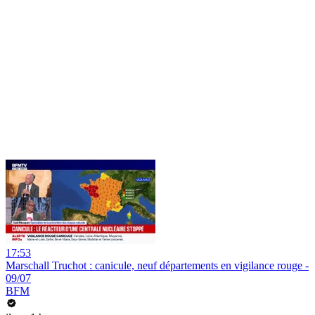
17:53
Marschall Truchot : canicule, neuf départements en vigilance rouge -
09/07
BFM