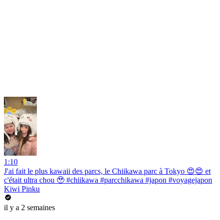
1:10
J'ai fait le plus kawaii des parcs, le Chiikawa parc à Tokyo 😍😍 et
c'était ultra chou 🥹 #chiikawa #parcchikawa #japon #voyagejapon
Kiwi Pinku
il y a 2 semaines