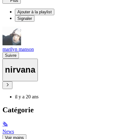
Plus
Ajouter à la playlist
Signaler
marilyn manson
Suivre
nirvana
il y a 20 ans
Catégorie
🗞
News
Voir moins