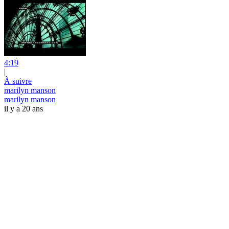
4:19
|
À suivre
marilyn manson
marilyn manson
il y a 20 ans