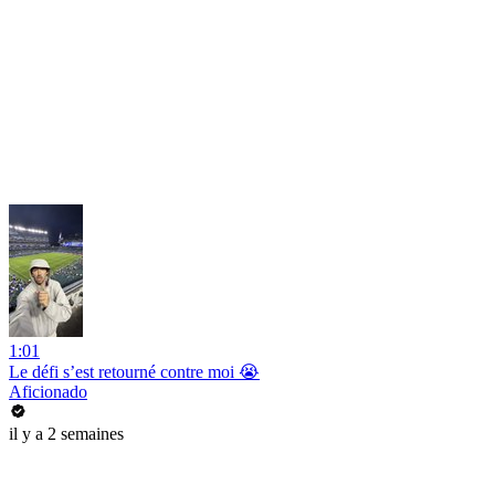
1:01
Le défi s’est retourné contre moi 😭
Aficionado
il y a 2 semaines