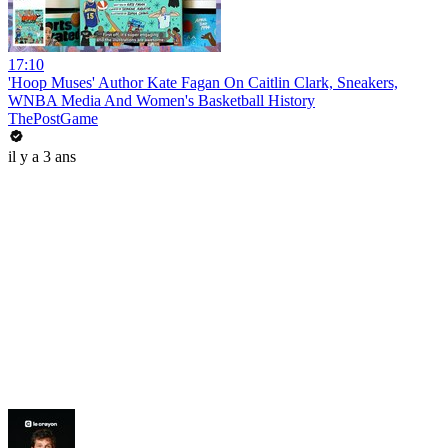
17:10
'Hoop Muses' Author Kate Fagan On Caitlin Clark, Sneakers,
WNBA Media And Women's Basketball History
ThePostGame
il y a 3 ans