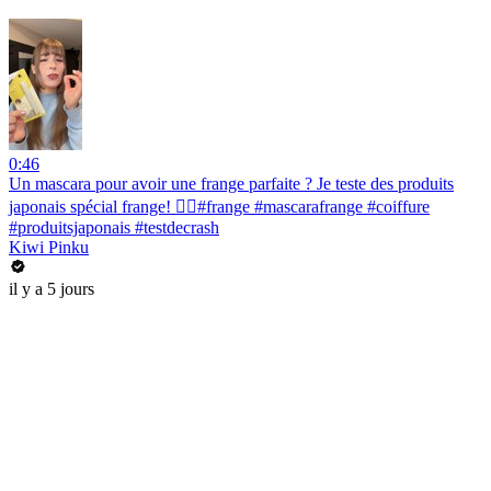
0:46
Un mascara pour avoir une frange parfaite ? Je teste des produits
japonais spécial frange! 💇‍♀️#frange #mascarafrange #coiffure
#produitsjaponais #testdecrash
Kiwi Pinku
il y a 5 jours