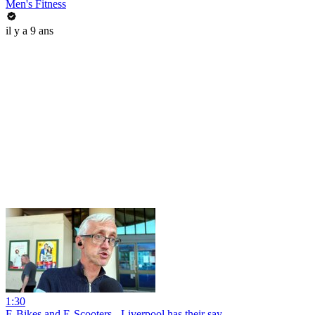
Men's Fitness
il y a 9 ans
1:30
E-Bikes and E-Scooters - Liverpool has their say