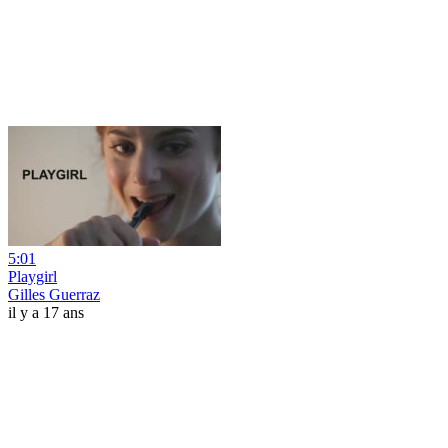
5:01
Playgirl
Gilles Guerraz
il y a 17 ans