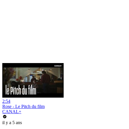
2:54
Rose - Le Pitch du film
CANAL+
il y a 5 ans