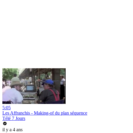
5:05
Les Affranchis - Making-of du plan séquence
Télé 7 Jours
il y a 4 ans