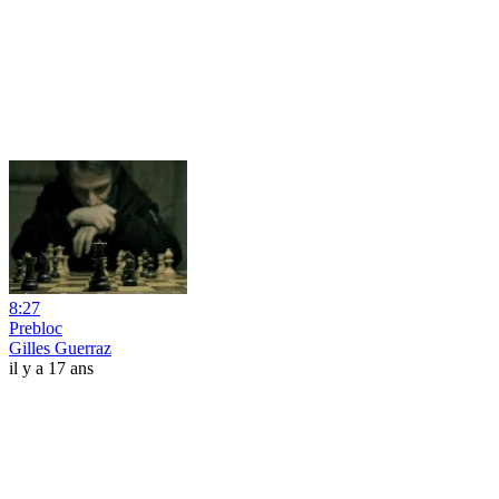
8:27
Prebloc
Gilles Guerraz
il y a 17 ans