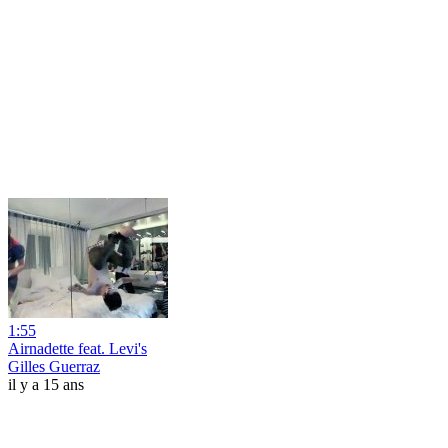
1:55
Airnadette feat. Levi's
Gilles Guerraz
il y a 15 ans