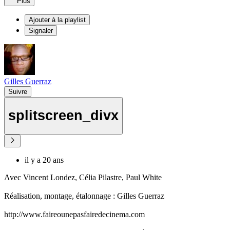
Plus
Ajouter à la playlist
Signaler
Gilles Guerraz
Suivre
splitscreen_divx
il y a 20 ans
Avec Vincent Londez, Célia Pilastre, Paul White
Réalisation, montage, étalonnage : Gilles Guerraz
http://www.faireounepasfairedecinema.com