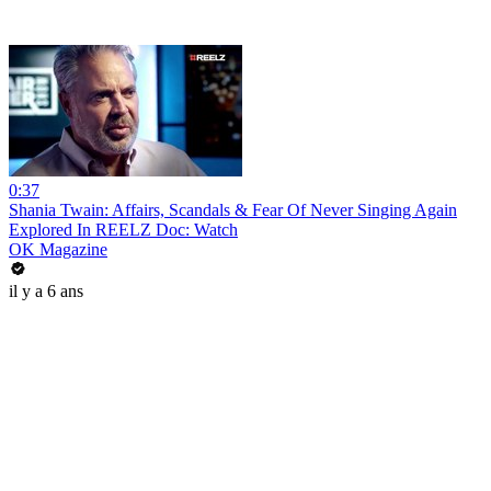
0:37
Shania Twain: Affairs, Scandals & Fear Of Never Singing Again
Explored In REELZ Doc: Watch
OK Magazine
il y a 6 ans