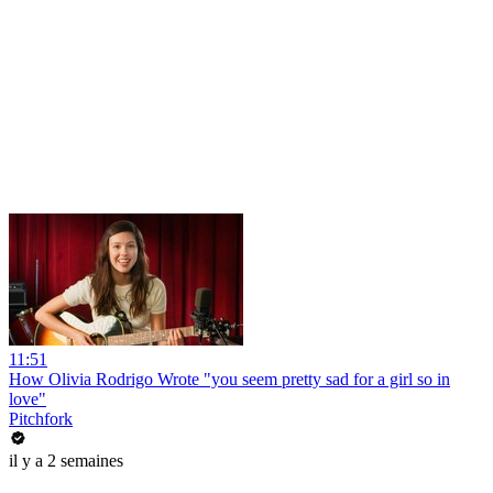
11:51
How Olivia Rodrigo Wrote "you seem pretty sad for a girl so in
love"
Pitchfork
il y a 2 semaines