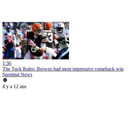
1:36
The Tuck Rules: Browns had most impressive comeback win
Sporting News
il y a 12 ans