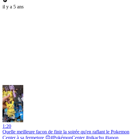
il y a 5 ans
1:20
Quelle meilleure façon de finir la soirée qu'en raflant le Pokemon
Center à sa fermeture 😌#PokémonCenter #pikachu #japon