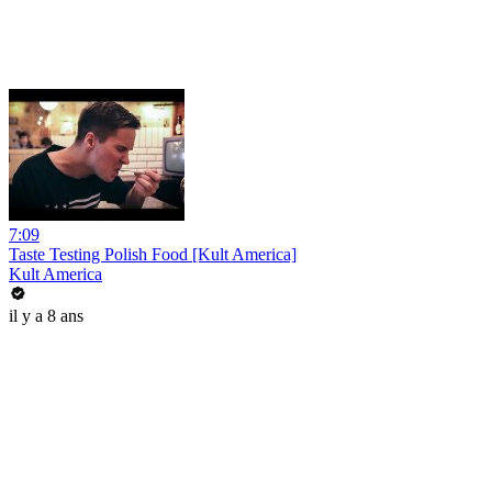
7:09
Taste Testing Polish Food [Kult America]
Kult America
il y a 8 ans