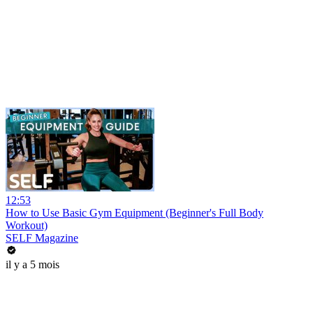
12:53
How to Use Basic Gym Equipment (Beginner's Full Body
Workout)
SELF Magazine
il y a 5 mois