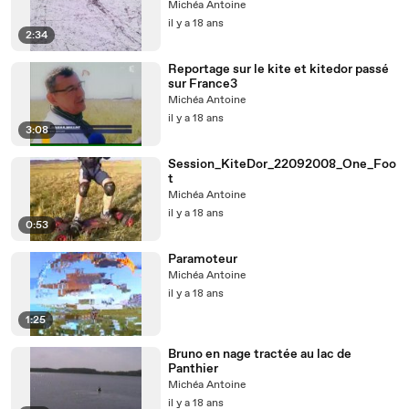
Michéa Antoine
il y a 18 ans
2:34
Reportage sur le kite et kitedor passé
sur France3
Michéa Antoine
il y a 18 ans
3:08
Session_KiteDor_22092008_One_Foo
t
Michéa Antoine
il y a 18 ans
0:53
Paramoteur
Michéa Antoine
il y a 18 ans
1:25
Bruno en nage tractée au lac de
Panthier
Michéa Antoine
il y a 18 ans