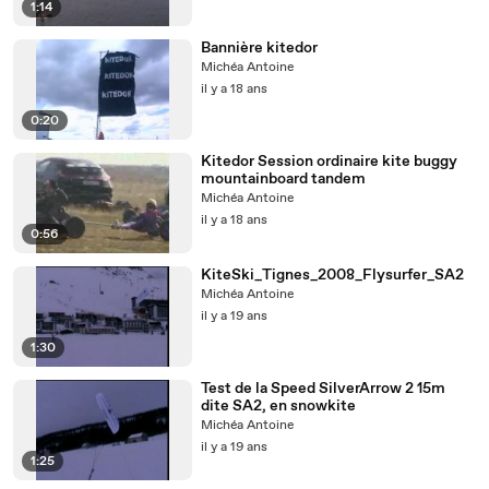
1:14
Bannière kitedor
Michéa Antoine
il y a 18 ans
0:20
Kitedor Session ordinaire kite buggy
mountainboard tandem
Michéa Antoine
il y a 18 ans
0:56
KiteSki_Tignes_2008_Flysurfer_SA2
Michéa Antoine
il y a 19 ans
1:30
Test de la Speed SilverArrow 2 15m
dite SA2, en snowkite
Michéa Antoine
il y a 19 ans
1:25