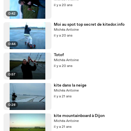
il y a 20 ans
0:42
Moi au spot top secret de kitedor.info
Michéa Antoine
il y a 20 ans
0:44
Totof
Michéa Antoine
il y a 20 ans
0:57
kite dans la neige
Michéa Antoine
il y a 21 ans
0:28
kite mountainboard à Dijon
Michéa Antoine
il y a 21 ans