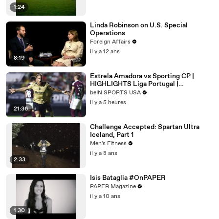
1:24
Linda Robinson on U.S. Special
Operations
Foreign Affairs
il y a 12 ans
8:19
Estrela Amadora vs Sporting CP |
HIGHLIGHTS Liga Portugal |
08/08/2026 | beIN SPORTS USA
beIN SPORTS USA
il y a 5 heures
21:36
Challenge Accepted: Spartan Ultra
Iceland, Part 1
Men's Fitness
il y a 8 ans
2:33
Isis Bataglia #OnPAPER
PAPER Magazine
il y a 10 ans
1:30