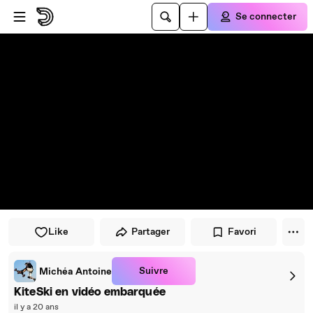
Passer au player
Passer au contenu principal
Se connecter
Like
Partager
Favori
Suivre
Michéa Antoine
KiteSki en vidéo embarquée
il y a 20 ans