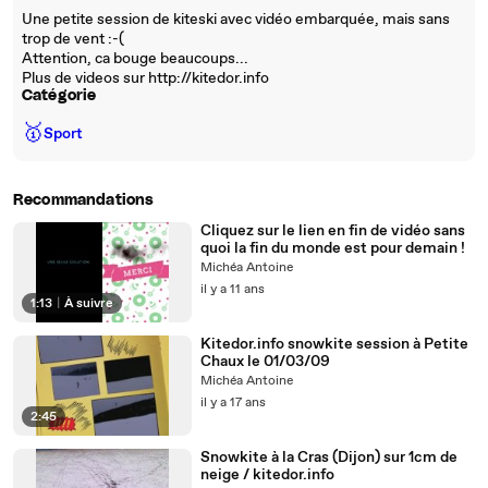
Une petite session de kiteski avec vidéo embarquée, mais sans
trop de vent :-(
Attention, ca bouge beaucoups...
Plus de videos sur http://kitedor.info
Catégorie
🥇
Sport
Recommandations
Cliquez sur le lien en fin de vidéo sans
quoi la fin du monde est pour demain !
Michéa Antoine
il y a 11 ans
1:13
|
À suivre
Kitedor.info snowkite session à Petite
Chaux le 01/03/09
Michéa Antoine
il y a 17 ans
2:45
Snowkite à la Cras (Dijon) sur 1cm de
neige / kitedor.info