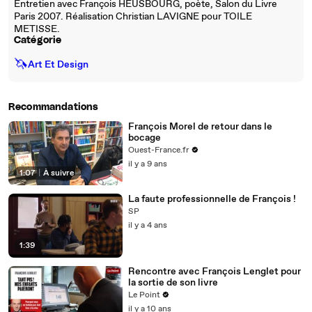
Entretien avec François HEUSBOURG, poète, Salon du Livre
Paris 2007. Réalisation Christian LAVIGNE pour TOILE
METISSE.
Catégorie
🦄
Art Et Design
Recommandations
François Morel de retour dans le
bocage
Ouest-France.fr
il y a 9 ans
1:07
|
À suivre
La faute professionnelle de François !
SP
il y a 4 ans
1:39
Rencontre avec François Lenglet pour
la sortie de son livre
Le Point
il y a 10 ans