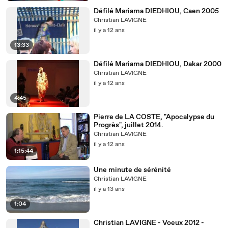
Défilé Mariama DIEDHIOU, Caen 2005
Christian LAVIGNE
il y a 12 ans
13:33
Défilé Mariama DIEDHIOU, Dakar 2000
Christian LAVIGNE
il y a 12 ans
4:45
Pierre de LA COSTE, "Apocalypse du
Progrès", juillet 2014.
Christian LAVIGNE
il y a 12 ans
1:15:44
Une minute de sérénité
Christian LAVIGNE
il y a 13 ans
1:04
Christian LAVIGNE - Voeux 2012 -