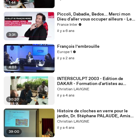
1:44
Piccoli, Dabadie, Bedos... Merci mon
Dieu d'aller vous occuper ailleurs - Le
Billet de François Morel
France Inter
il y a 6 ans
3:31
François l’embrouille
Europe 1
il y a 2 ans
4:03
INTERSCULPT 2003 - Edition de
DAKAR - Formation d'artistes au
numérique. Débats.
Christian LAVIGNE
il y a 4 ans
30:20
Histoire de cloches en verre pour le
jardin, Dr. Stéphane PALAUDE, Amis
du Verre d'Argonne
Christian LAVIGNE
il y a 4 ans
39:00