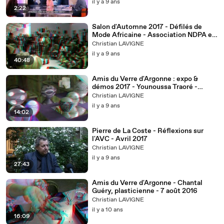
il y a 9 ans
2:22
Salon d'Automne 2017 - Défilés de
Mode Africaine - Association NDPA et
Mike SYLLA-anaglyphes
Christian LAVIGNE
il y a 9 ans
40:48
Amis du Verre d'Argonne : expo &
démos 2017 - Younoussa Traoré -
VIDEO EN ANAGLYPHES
Christian LAVIGNE
il y a 9 ans
14:02
Pierre de La Coste - Réflexions sur
l'AVC - Avril 2017
Christian LAVIGNE
il y a 9 ans
27:43
Amis du Verre d'Argonne - Chantal
Guéry, plasticienne - 7 août 2016
Christian LAVIGNE
il y a 10 ans
16:09