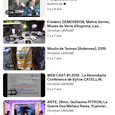
Sudinfo.be
il y a 9 ans
7:34
Frédéric DEMOISSON, Maître Verrier,
Musée du Verre d'Argonne, Les
Islettes (Meuse), 28/7/2019.
Christian LAVIGNE
il y a 7 ans
7:30
Moulin de Termes (Ardennes), 2019.
Christian LAVIGNE
il y a 7 ans
7:40
WEB CAST #1.2019 : La Sérendipité .
Conférence de Sylvie CATELLIN.
Christian LAVIGNE
il y a 7 ans
28:30
ARTE, 28mn, Guillaume PITRON, La
Guerre Des Métaux Rares, 11 janvier
2018
Christian LAVIGNE