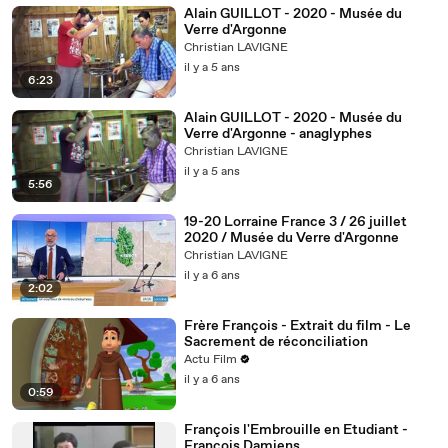
Alain GUILLOT - 2020 - Musée du
Verre d'Argonne
Christian LAVIGNE
il y a 5 ans
6:23
Alain GUILLOT - 2020 - Musée du
Verre d'Argonne - anaglyphes
Christian LAVIGNE
il y a 5 ans
5:56
19-20 Lorraine France 3 / 26 juillet
2020 / Musée du Verre d'Argonne
Christian LAVIGNE
il y a 6 ans
2:02
Frère François - Extrait du film - Le
Sacrement de réconciliation
Actu Film
il y a 6 ans
0:59
François l'Embrouille en Etudiant -
François Damiens