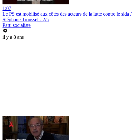
1:07
Le PS est mobilisé aux côtés des acteurs de la lutte contre le sida /
Stéphane Troussel - 2/5
Parti socialiste
il y a 8 ans