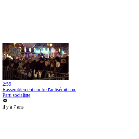
2:55
Rassemblement contre l'antisémitisme
Parti socialiste
il y a 7 ans