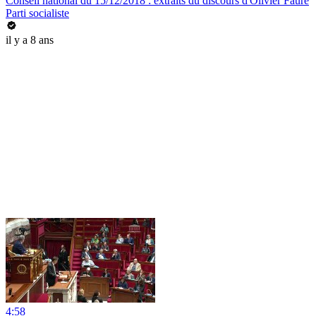
Conseil national du 15/12/2018 : extraits du discours d'Olivier Faure
Parti socialiste
il y a 8 ans
4:58