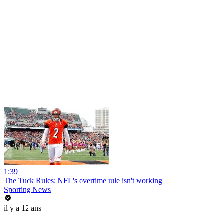
1:39
The Tuck Rules: NFL's overtime rule isn't working
Sporting News
il y a 12 ans