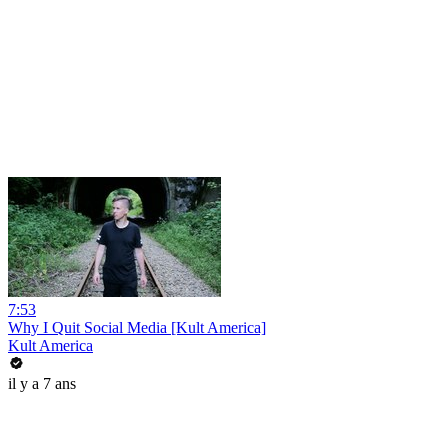
7:53
Why I Quit Social Media [Kult America]
Kult America
il y a 7 ans