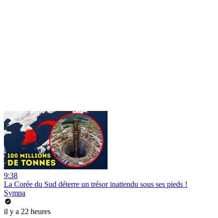
9:38
La Corée du Sud déterre un trésor inattendu sous ses pieds !
Sympa
il y a 22 heures