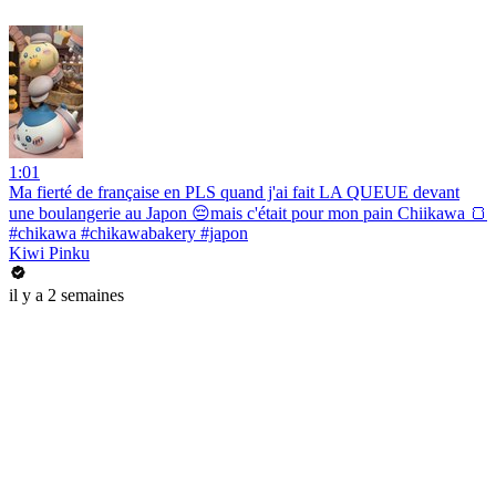
1:01
Ma fierté de française en PLS quand j'ai fait LA QUEUE devant
une boulangerie au Japon 😔mais c'était pour mon pain Chiikawa 🍞
#chikawa #chikawabakery #japon
Kiwi Pinku
il y a 2 semaines