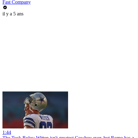
Fast Company
il y a 5 ans
1:44
The Tuck Rules: Witten isn't greatest Cowboy ever, but Romo has a