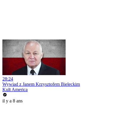
28:24
Wywiad z Janem Krzysztofem Bieleckim
Kult America
il y a 8 ans