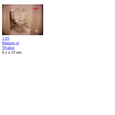
1:05
Making of
Tivalou
il y a 19 ans