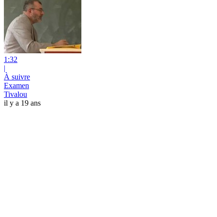
1:32
|
À suivre
Examen
Tivalou
il y a 19 ans