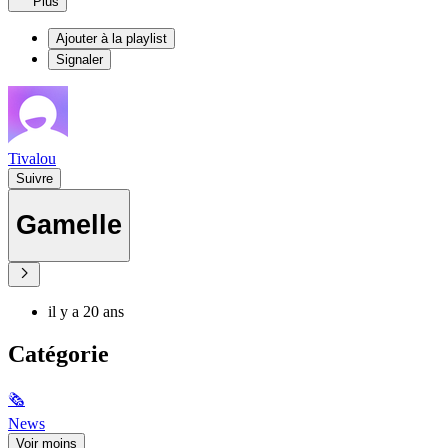
Plus
Ajouter à la playlist
Signaler
Tivalou
Suivre
Gamelle
il y a 20 ans
Catégorie
🗞
News
Voir moins