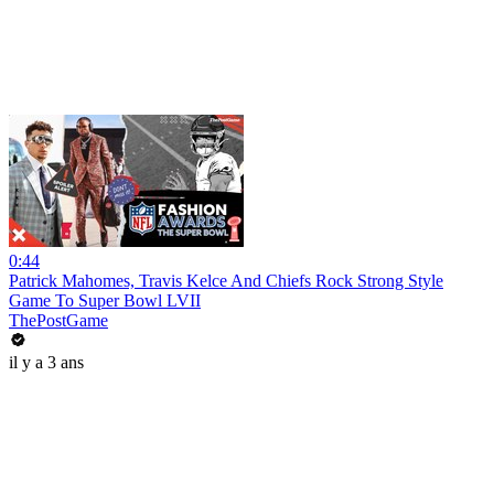
0:44
Patrick Mahomes, Travis Kelce And Chiefs Rock Strong Style
Game To Super Bowl LVII
ThePostGame
il y a 3 ans