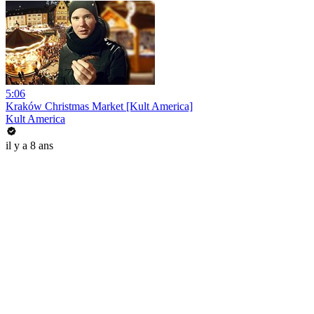
5:06
Kraków Christmas Market [Kult America]
Kult America
il y a 8 ans