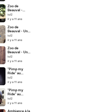
Zoo de
Beauval -
Hyène
iul2
paisible
il y a 11 ans
Zoo de
Beauval - Un
bel oiseau
iul2
il y a 11 ans
Zoo de
Beauval - Un
toucan
iul2
il y a 11 ans
"Pimp my
Ride" au
château
iul2
d'Amboise II
il y a 11 ans
"Pimp my
Ride" au
château
iul2
d'Amboise
il y a 11 ans
Ambiance à la