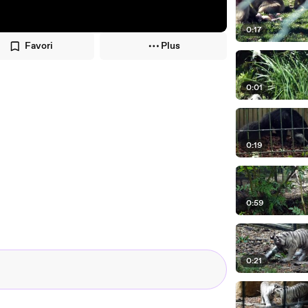
0:17
Favori
Plus
0:01
0:19
0:59
0:21