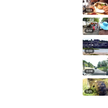
1:03
0:19
0:32
0:08
0:21