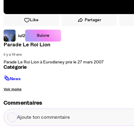
Like
Partager
Suivre
iul2
Parade Le Roi Lion
il y a 19 ans
Parade Le Roi Lion à Eurodisney pris le 27 mars 2007
Catégorie
🗞
News
Voir moins
Commentaires
Ajoute
ton
commentaire