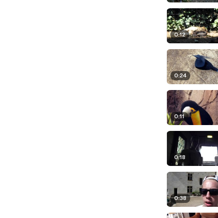
0:12
0:24
0:11
0:18
0:38