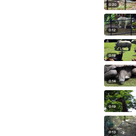
0:20
0:12
0:18
0:14
0:19
0:13