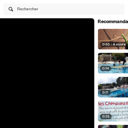
Rechercher
Recommanda
0:50
|
À suivre
0:14
0:11
0:32