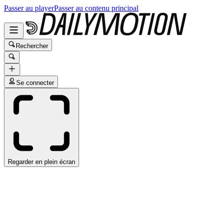
Passer au player
Passer au contenu principal
Rechercher
Se connecter
Regarder en plein écran