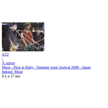
4:22
|
À suivre
Muse - Plug in Baby - Summer sonic festival 2000 - Japan
linkgui_Muse
il y a 17 ans