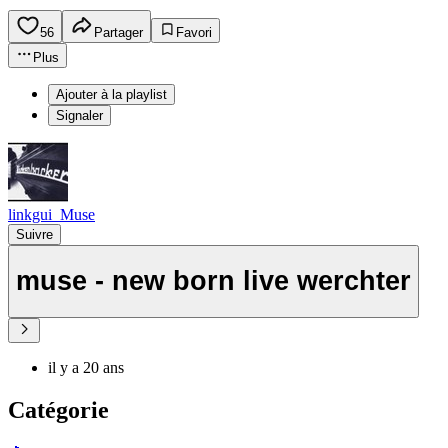
56
Partager
Favori
Plus
Ajouter à la playlist
Signaler
linkgui_Muse
Suivre
muse - new born live werchter
il y a 20 ans
Catégorie