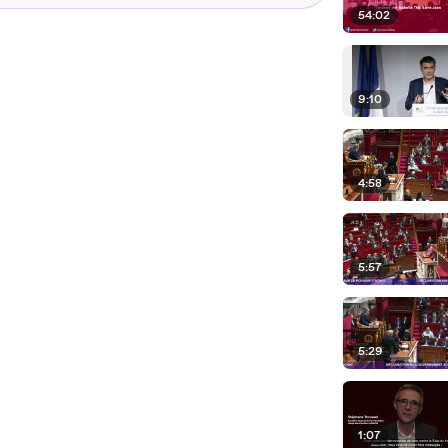
54:02
9:10
4:58
5:57
5:29
1:07