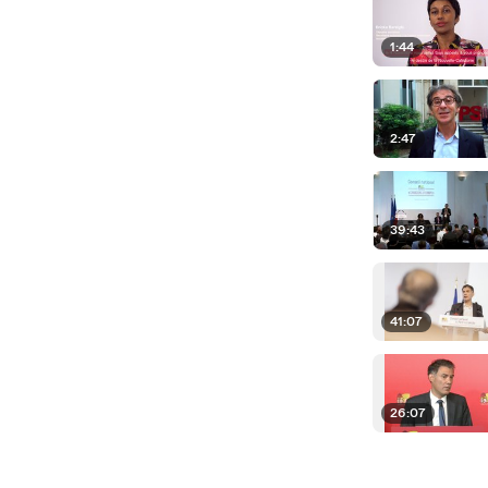
1:44
2:47
39:43
41:07
26:07