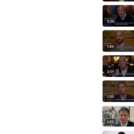
2:26
1:20
2:01
1:20
1:23