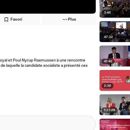
3:45
Favori
Plus
47:32
 Royal et Poul Nyrup Rasmussen à une rencontre
41:42
s de laquelle la candidate socialiste a présenté ces
2:36
1:33:28