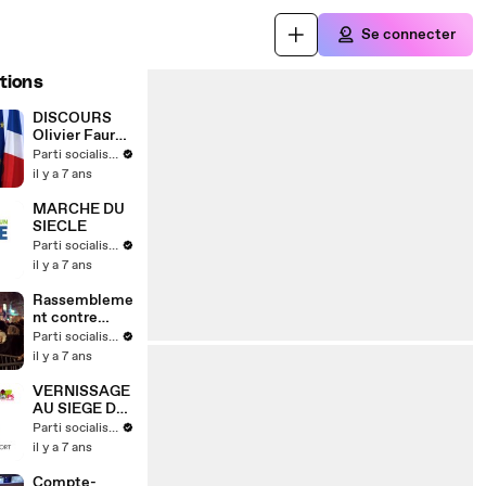
Se connecter
tions
DISCOURS
Olivier Faure
16 MARS 2019
Parti socialiste
il y a 7 ans
MARCHE DU
SIECLE
Parti socialiste
il y a 7 ans
Rassembleme
nt contre
l'antisémitis
Parti socialiste
me
il y a 7 ans
VERNISSAGE
AU SIEGE DU
PARTI
Parti socialiste
SOCIALISTE
il y a 7 ans
Compte-