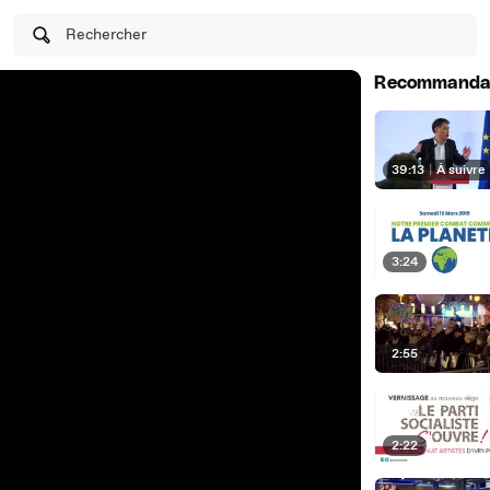
Rechercher
Recommanda
39:13
|
À suivre
3:24
2:55
2:22