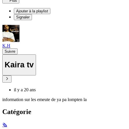
Plus
Ajouter à la playlist
Signaler
K.H
Suivre
Kaira tv
il y a 20 ans
information sur les emeute de ya pa lompten la
Catégorie
🗞