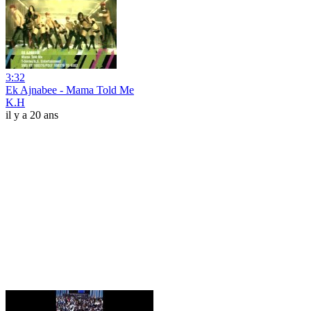
3:32
Ek Ajnabee - Mama Told Me
K.H
il y a 20 ans