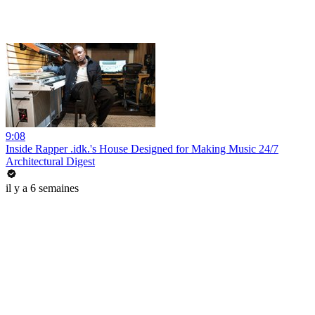
9:08
Inside Rapper .idk.'s House Designed for Making Music 24/7
Architectural Digest
il y a 6 semaines