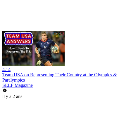
4:14
Team USA on Representing Their Country at the Olympics &
Paralympics
SELF Magazine
il y a 2 ans