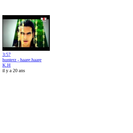
3:57
hunterz - haare.haare
K.H
il y a 20 ans