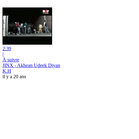
2:39
|
À suivre
JINX - Akhean Udeek Diyan
K.H
il y a 20 ans