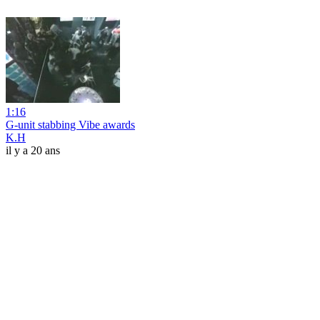
1:16
G-unit stabbing Vibe awards
K.H
il y a 20 ans