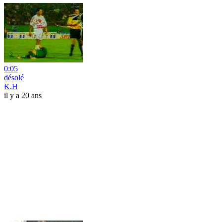
0:05
désolé
K.H
il y a 20 ans