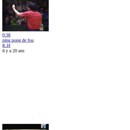
0:38
ping pong de fou
K.H
il y a 20 ans