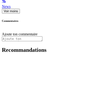
🗞
News
Voir moins
Commentaires
Ajoute ton commentaire
Recommandations