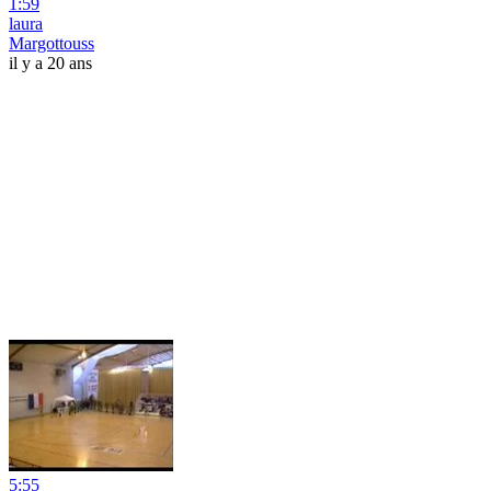
1:59
laura
Margottouss
il y a 20 ans
5:55