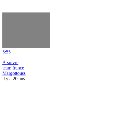
5:55
|
À suivre
team france
Margottouss
il y a 20 ans