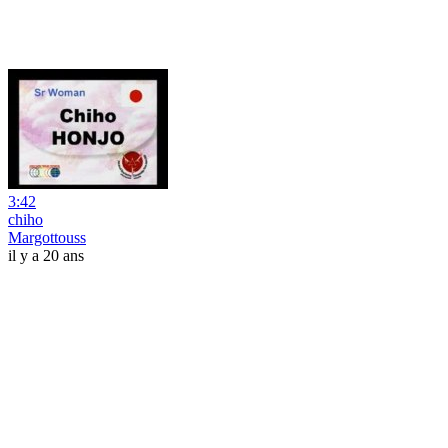
3:42
chiho
Margottouss
il y a 20 ans