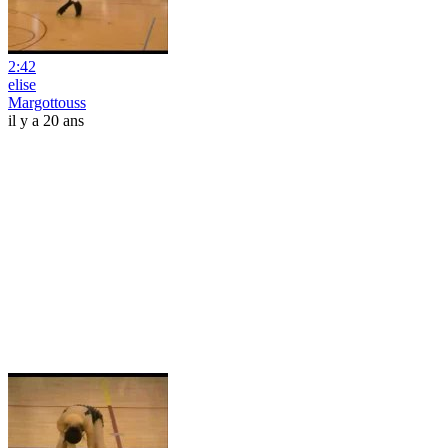
2:42
elise
Margottouss
il y a 20 ans