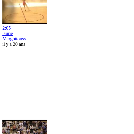
2:05
laurie
Margottouss
il y a 20 ans