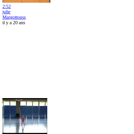
2:52
julie
Margottouss
il y a 20 ans