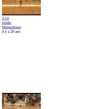
2:19
elodie
Margottouss
il y a 20 ans