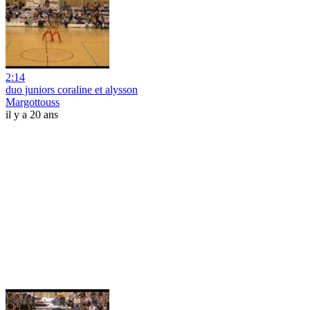
2:14
duo juniors coraline et alysson
Margottouss
il y a 20 ans