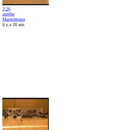
2:26
aurélie
Margottouss
il y a 20 ans