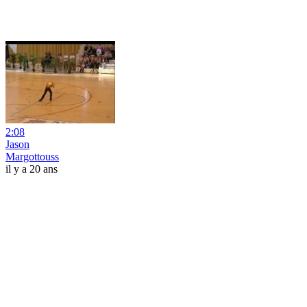
2:08
Jason
Margottouss
il y a 20 ans