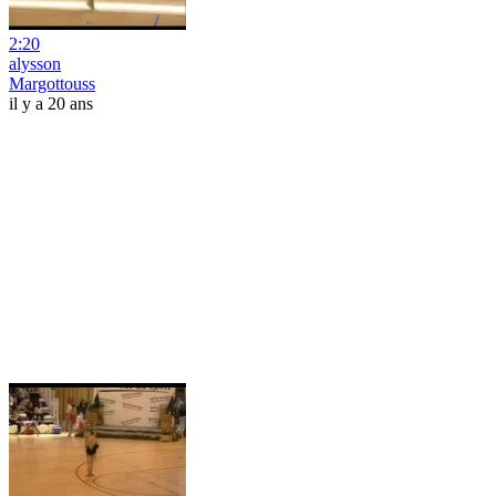
2:20
alysson
Margottouss
il y a 20 ans