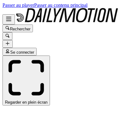
Passer au player
Passer au contenu principal
Rechercher
Se connecter
Regarder en plein écran