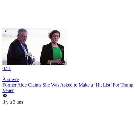
0:51
|
À suivre
Former Aide Claims She Was Asked to Make a ‘Hit List’ For Trump
Veuer
il y a 3 ans