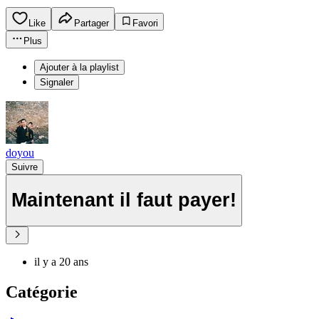
Like
Partager
Favori
Plus
Ajouter à la playlist
Signaler
doyou
Suivre
Maintenant il faut payer!
il y a 20 ans
Catégorie