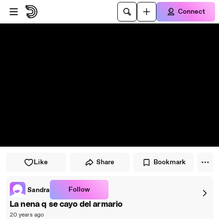
Skip to player
Skip to main content
Connect
Like
Share
Bookmark
Follow
Sandra
La nena q se cayo del armario
20 years ago