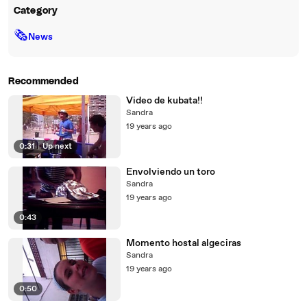
Category
🗞
News
Recommended
Video de kubata!!
Sandra
19 years ago
0:31
|
Up next
Envolviendo un toro
Sandra
19 years ago
0:43
Momento hostal algeciras
Sandra
19 years ago
0:50