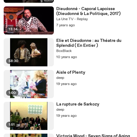
Dieudonné - Caporal Lapoisse
(Dieudonné & La Politique, 2017)
La Une TV - Replay
7 years ago
13:34
Elie et Dieudonne : au Théatre du
Splendid ( En Entier )
BoxBlack
10 years ago
58:30
Aisle of Plenty
deep
19 years ago
1:00
La rupture de Sarkozy
deep
19 years ago
1:51
Victoria Wood - Seven Signs of Aging