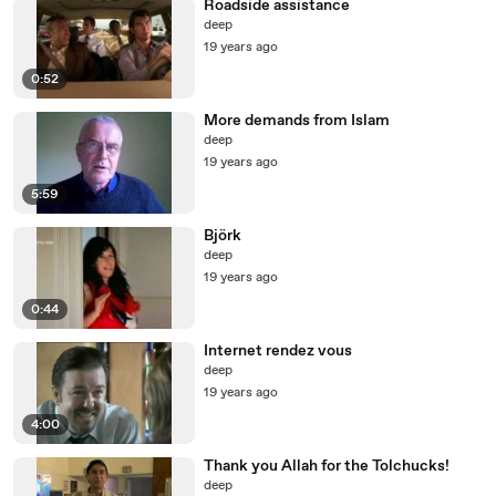
Roadside assistance
deep
19 years ago
0:52
More demands from Islam
deep
19 years ago
5:59
Björk
deep
19 years ago
0:44
Internet rendez vous
deep
19 years ago
4:00
Thank you Allah for the Tolchucks!
deep