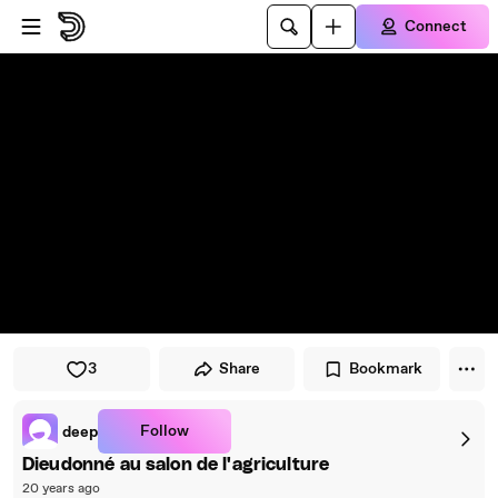
Skip to player
Skip to main content
Connect
3
Share
Bookmark
Follow
deep
Dieudonné au salon de l'agriculture
20 years ago