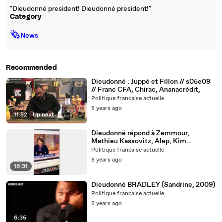
"Dieudonné president! Dieudonné president!"
Category
🗞
News
Recommended
Dieudonné : Juppé et Fillon // s05e09
// Franc CFA, Chirac, Ananacrédit,
Politique francaise actuelle
8 years ago
11:52
|
Up next
Dieudonné répond à Zemmour,
Mathieu Kassovitz, Alep, Kim
Kardashian, Bataclan,
Politique francaise actuelle
8 years ago
16:31
Dieudonné BRADLEY (Sandrine, 2009)
Politique francaise actuelle
8 years ago
6:35