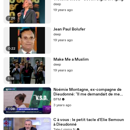
deep
19 years ago
7:26
Jean Paul Bolufer
deep
19 years ago
0:22
Make Me a Muslim
deep
19 years ago
1:19
Noémie Montagne, ex-compagne de
Dieudonné: "Il me demandait de me
taire"
BFM
3 years ago
1:08
C à vous : le petit tacle d'Elie Semoun
à Dieudonné
Tele-Loisirs.fr