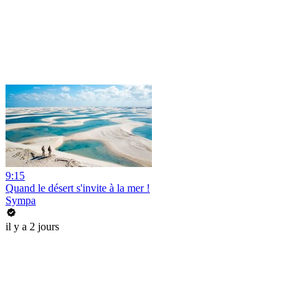
9:15
Quand le désert s'invite à la mer !
Sympa
il y a 2 jours