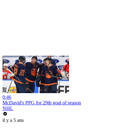
0:46
McDavid's PPG for 29th goal of season
NHL
il y a 5 ans