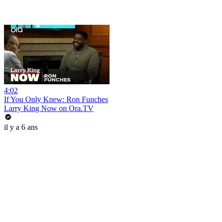
4:02
If You Only Knew: Ron Funches
Larry King Now on Ora.TV
il y a 6 ans