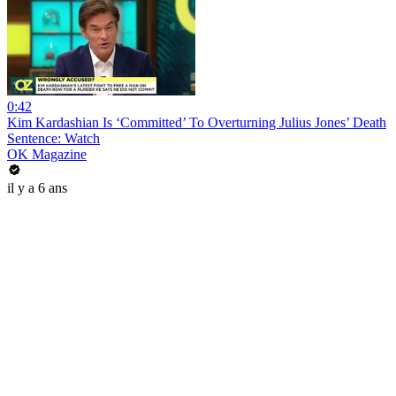
0:42
Kim Kardashian Is ‘Committed’ To Overturning Julius Jones’ Death
Sentence: Watch
OK Magazine
il y a 6 ans