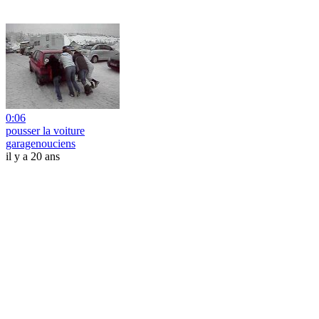
0:06
pousser la voiture
garagenouciens
il y a 20 ans