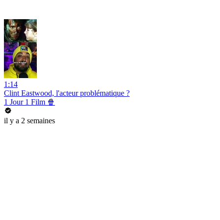
1:14
Clint Eastwood, l'acteur problématique ?
1 Jour 1 Film 🍿
il y a 2 semaines