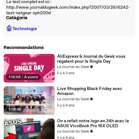
Le test complet est ici :
http://www.journaldugeek.com/index.php?2007/03/26/6242-
test-netgear-sph200d
Catégorie
🤖
Technologie
Recommandations
AliExpress & Journal du Geek vous
régalent pour le Single Day
Le Journal du Geek
il y a 3 ans
1:15:09
|
À suivre
Live Shopping Black Friday avec
Amazon
Le Journal du Geek
il y a 4 ans
1:08:45
On a refait notre logo en 24h avec le
ASUS VivoBook Pro 16X OLED
Le Journal du Geek
il y a 4 ans