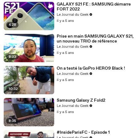
GALAXY S21 FE : SAMSUNG démarre
FORT 2022
Le Journal du Geek
il y a 5 ans
4:28
Prise en main SAMSUNG GALAXY S21,
un nouveau TRIO de référence
Le Journal du Geek
il y a 5 ans
8:33
On a testé la GoPro HERO9 Black !
Le Journal du Geek
il y a 5 ans
10:32
Samsung Galaxy Z Fold2
Le Journal du Geek
il y a 5 ans
8:35
#InsideParisFC - Episode 1