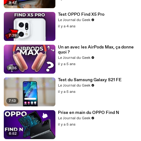
9:47
Test OPPO Find X5 Pro
Le Journal du Geek
il y a 4 ans
7:39
Un an avec les AirPods Max, ça donne
quoi ?
Le Journal du Geek
il y a 5 ans
6:35
Test du Samsung Galaxy S21 FE
Le Journal du Geek
il y a 5 ans
7:13
Prise en main du OPPO Find N
Le Journal du Geek
il y a 5 ans
6:52