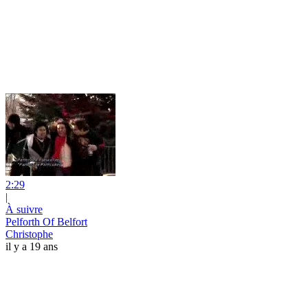
2:29
|
À suivre
Pelforth Of Belfort
Christophe
il y a 19 ans