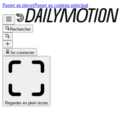
Passer au player
Passer au contenu principal
Rechercher
Se connecter
Regarder en plein écran