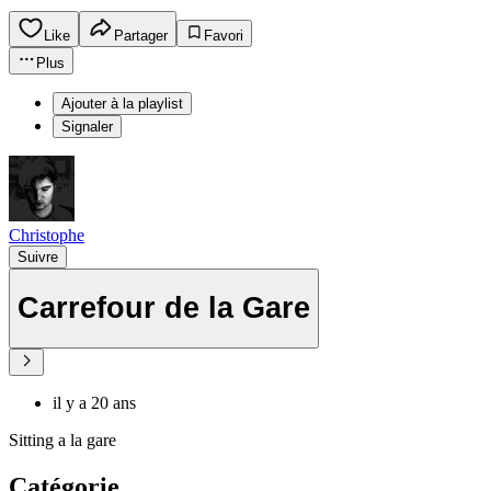
Like
Partager
Favori
Plus
Ajouter à la playlist
Signaler
Christophe
Suivre
Carrefour de la Gare
il y a 20 ans
Sitting a la gare
Catégorie