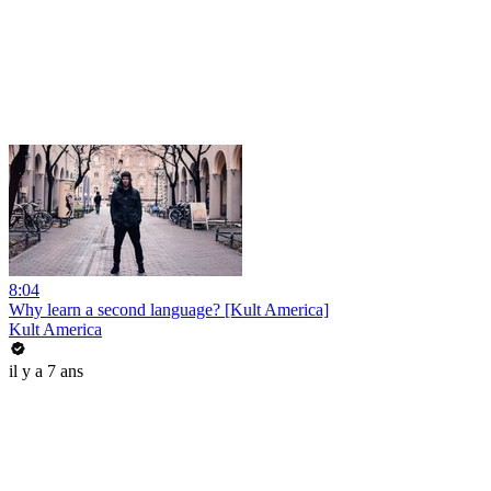
8:04
Why learn a second language? [Kult America]
Kult America
il y a 7 ans