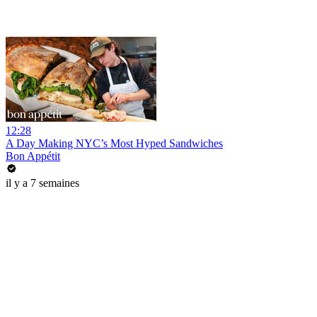
12:28
A Day Making NYC’s Most Hyped Sandwiches
Bon Appétit
il y a 7 semaines