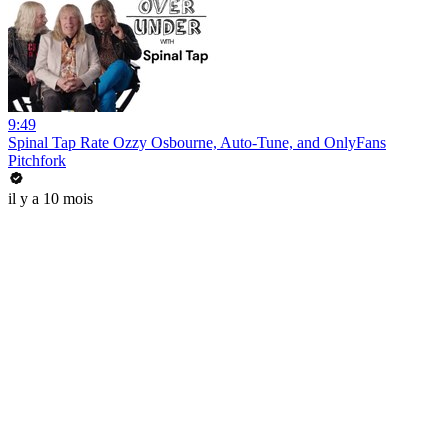
9:49
Spinal Tap Rate Ozzy Osbourne, Auto-Tune, and OnlyFans
Pitchfork
il y a 10 mois