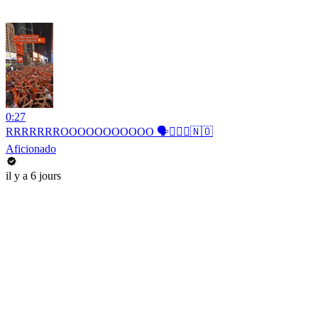
0:27
RRRRRRROOOOOOOOOOO 🗣️🚣🏻‍♂️🇳🇴
Aficionado
il y a 6 jours