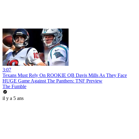
3:07
Texans Must Rely On ROOKIE QB Davis Mills As They Face
HUGE Game Against The Panthers: TNF Preview
The Fumble
il y a 5 ans