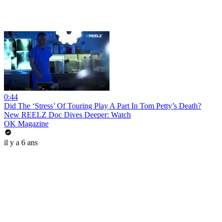
0:44
Did The ‘Stress’ Of Touring Play A Part In Tom Petty’s Death?
New REELZ Doc Dives Deeper: Watch
OK Magazine
il y a 6 ans