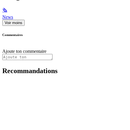
🗞
News
Voir moins
Commentaires
Ajoute ton commentaire
Recommandations