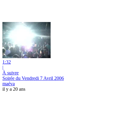
1:32
|
À suivre
Soirée du Vendredi 7 Avril 2006
maéva
il y a 20 ans