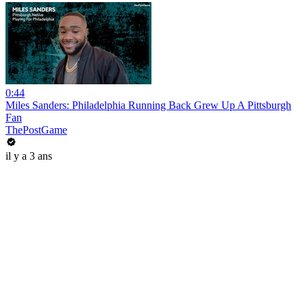
0:44
Miles Sanders: Philadelphia Running Back Grew Up A Pittsburgh
Fan
ThePostGame
il y a 3 ans