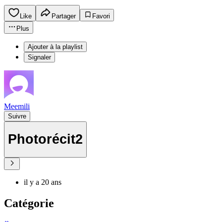
Like
Partager
Favori
Plus
Ajouter à la playlist
Signaler
Meemili
Suivre
Photorécit2
il y a 20 ans
Catégorie