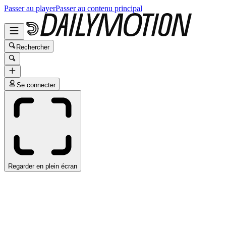
Passer au player
Passer au contenu principal
Rechercher
Se connecter
Regarder en plein écran