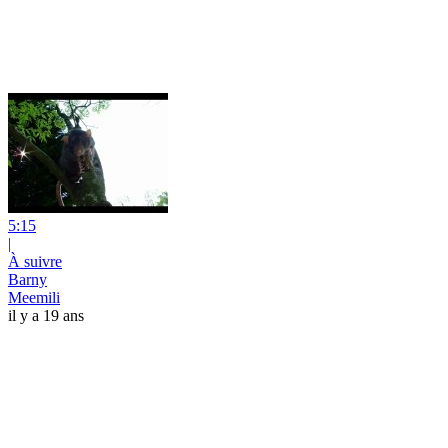
5:15
|
À suivre
Barny
Meemili
il y a 19 ans