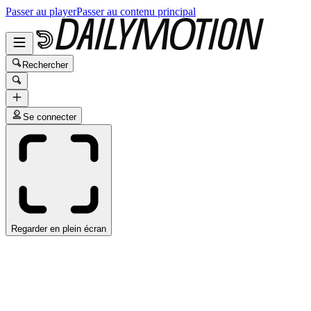
Passer au player
Passer au contenu principal
Rechercher
Se connecter
Regarder en plein écran