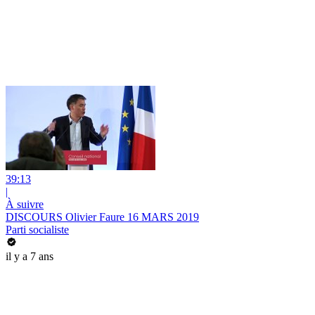
39:13
|
À suivre
DISCOURS Olivier Faure 16 MARS 2019
Parti socialiste
il y a 7 ans