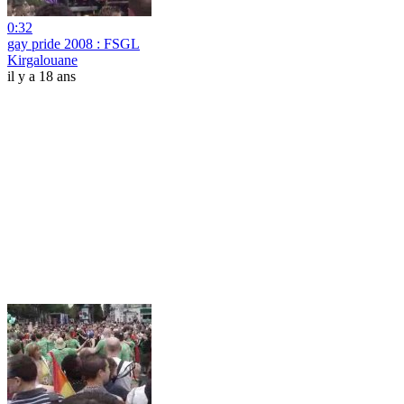
0:32
gay pride 2008 : FSGL
Kirgalouane
il y a 18 ans