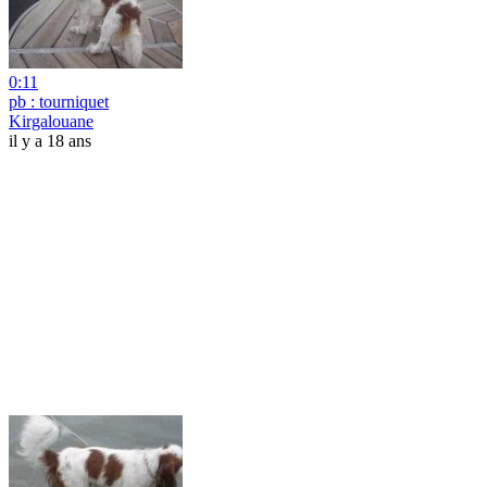
0:11
pb : tourniquet
Kirgalouane
il y a 18 ans