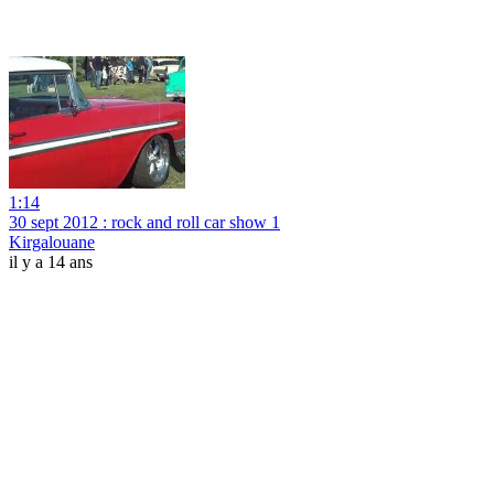
1:14
30 sept 2012 : rock and roll car show 1
Kirgalouane
il y a 14 ans