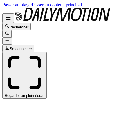
Passer au player
Passer au contenu principal
Rechercher
Se connecter
Regarder en plein écran