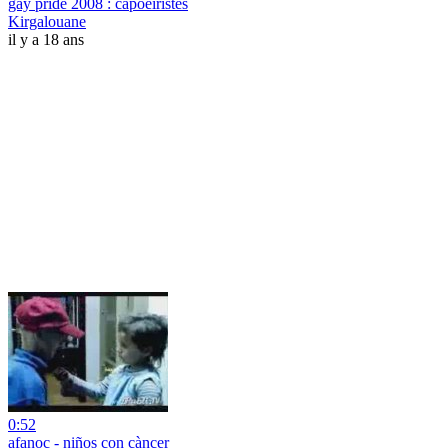
gay pride 2008 : capoeiristes
Kirgalouane
il y a 18 ans
0:52
afanoc - niños con càncer