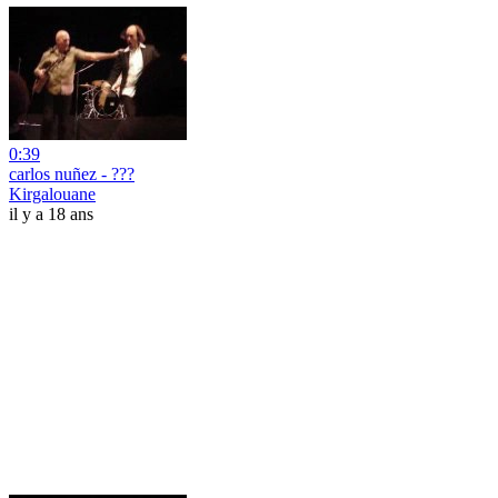
0:39
carlos nuñez - ???
Kirgalouane
il y a 18 ans