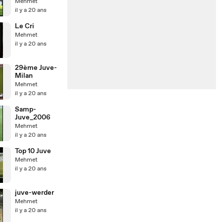
01-02
Mehmet
il y a 20 ans
Le Cri
Mehmet
il y a 20 ans
29ème Juve-
Milan
Mehmet
il y a 20 ans
Samp-
Juve_2006
Mehmet
il y a 20 ans
Top 10 Juve
Mehmet
il y a 20 ans
juve-werder
Mehmet
il y a 20 ans