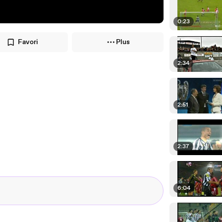
0:23
Favori
Plus
2:34
2:51
2:37
6:04