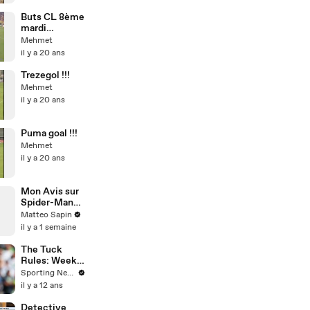
Buts CL 8ème
mardi
07.03.2006
Mehmet
il y a 20 ans
Trezegol !!!
Mehmet
il y a 20 ans
Puma goal !!!
Mehmet
il y a 20 ans
Mon Avis sur
Spider-Man
Brand NEw
Matteo Sapin
Day
il y a 1 semaine
The Tuck
Rules: Week 6
marquee
Sporting News
match-ups
il y a 12 ans
Detective