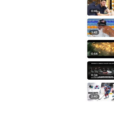
0:45
3:42
0:54
0:34
2:40