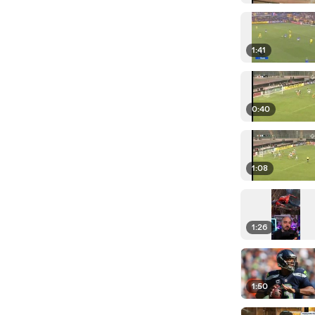
1:41
0:40
1:08
1:26
1:50