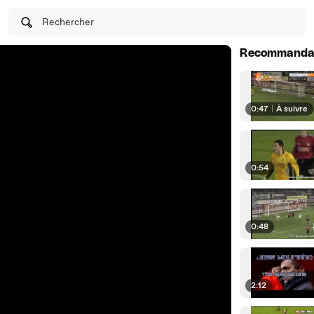
Rechercher
Recommanda
0:47
|
À suivre
0:54
0:48
2:12