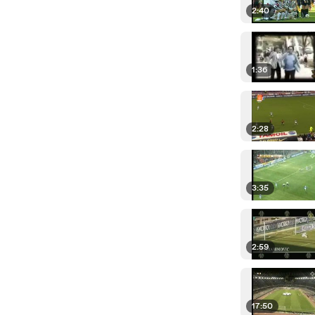
2:40
1:36
2:28
3:35
2:59
17:50