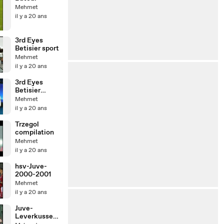
Mehmet
il y a 20 ans
3rd Eyes
Betisier sport
Mehmet
il y a 20 ans
3rd Eyes
Betisier
Football
Mehmet
il y a 20 ans
Trzegol
compilation
Mehmet
il y a 20 ans
hsv-Juve-
2000-2001
Mehmet
il y a 20 ans
Juve-
Leverkussen-