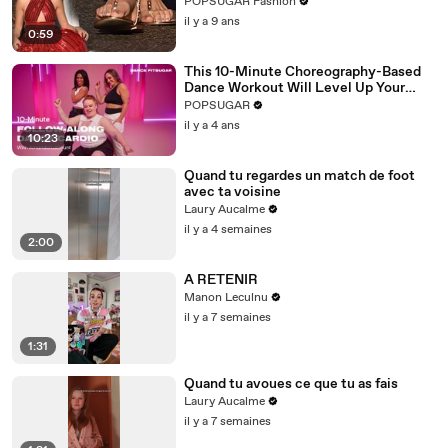
POPSUGAR Fashion
il y a 9 ans
0:59
This 10-Minute Choreography-Based
Dance Workout Will Level Up Your
Moves
POPSUGAR
il y a 4 ans
10:23
Quand tu regardes un match de foot
avec ta voisine
Laury Aucalme
il y a 4 semaines
2:00
A RETENIR
Manon Leculnu
il y a 7 semaines
1:31
Quand tu avoues ce que tu as fais
Laury Aucalme
il y a 7 semaines