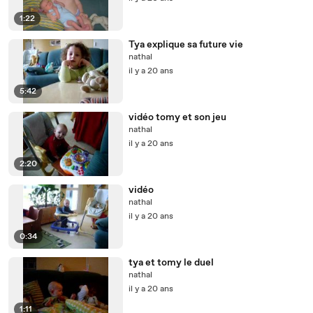
1:22
Tya explique sa future vie
nathal
il y a 20 ans
5:42
vidéo tomy et son jeu
nathal
il y a 20 ans
2:20
vidéo
nathal
il y a 20 ans
0:34
tya et tomy le duel
nathal
il y a 20 ans
1:11