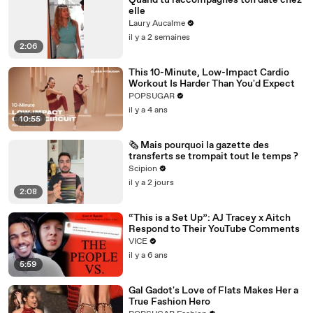
Quand tu raccompagnes ton date chez
elle
Laury Aucalme
il y a 2 semaines
2:06
This 10-Minute, Low-Impact Cardio
Workout Is Harder Than You'd Expect
POPSUGAR
il y a 4 ans
10:55
🗞️ Mais pourquoi la gazette des
transferts se trompait tout le temps ?
Scipion
il y a 2 jours
2:08
“This is a Set Up”: AJ Tracey x Aitch
Respond to Their YouTube Comments
VICE
il y a 6 ans
5:59
Gal Gadot's Love of Flats Makes Her a
True Fashion Hero