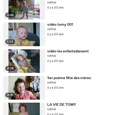
nathal
il y a 20 ans
0:45
vidéo tomy 001
nathal
il y a 20 ans
1:03
vidéo les enfantsdansent
nathal
il y a 20 ans
0:38
1ier poème fête des mères
nathal
il y a 20 ans
0:31
LA VIE DE TOMY
nathal
il y a 20 ans