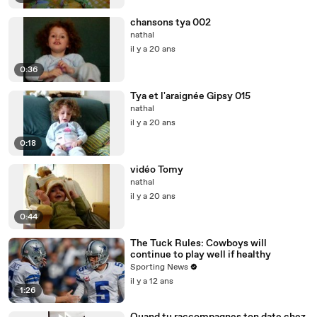
chansons tya 002
nathal
il y a 20 ans
0:36
Tya et l'araignée Gipsy 015
nathal
il y a 20 ans
0:18
vidéo Tomy
nathal
il y a 20 ans
0:44
The Tuck Rules: Cowboys will
continue to play well if healthy
Sporting News
il y a 12 ans
1:26