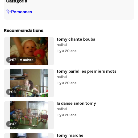
Catégorie
✨
Personnes
Recommandations
tomy chante bouba
nathal
il y a 20 ans
0:57
|
À suivre
tomy parle! les premiers mots
nathal
il y a 20 ans
1:03
la danse selon tomy
nathal
il y a 20 ans
0:47
tomy marche