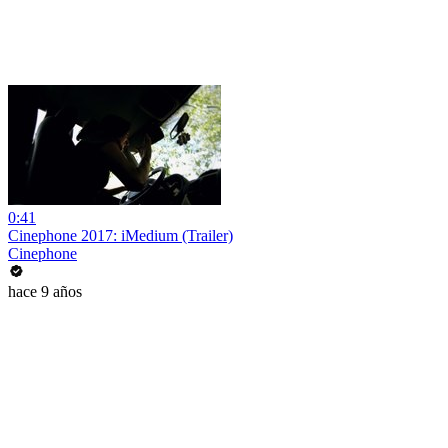
0:41
Cinephone 2017: iMedium (Trailer)
Cinephone
hace 9 años