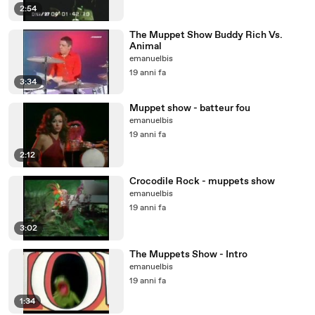
2:54
The Muppet Show Buddy Rich Vs.
Animal
emanuelbis
19 anni fa
3:34
Muppet show - batteur fou
emanuelbis
19 anni fa
2:12
Crocodile Rock - muppets show
emanuelbis
19 anni fa
3:02
The Muppets Show - Intro
emanuelbis
19 anni fa
1:34