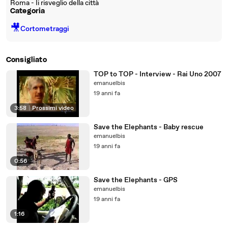
Roma - Ii risveglio della città
Categoria
🎥
Cortometraggi
Consigliato
TOP to TOP - Interview - Rai Uno 2007
emanuelbis
19 anni fa
3:58
|
Prossimi video
Save the Elephants - Baby rescue
emanuelbis
19 anni fa
0:56
Save the Elephants - GPS
emanuelbis
19 anni fa
1:16