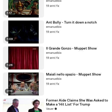
emanuelbis
19 anni fa
1:17
Ant Bully - Turn it down a notch
emanuelbis
19 anni fa
1:09
Il Grande Gonzo - Muppet Show
emanuelbis
19 anni fa
1:26
Maiali nello spazio - Muppet Show
emanuelbis
19 anni fa
2:15
Former Aide Claims She Was Asked to
Make a ‘Hit List’ For Trump
Veuer