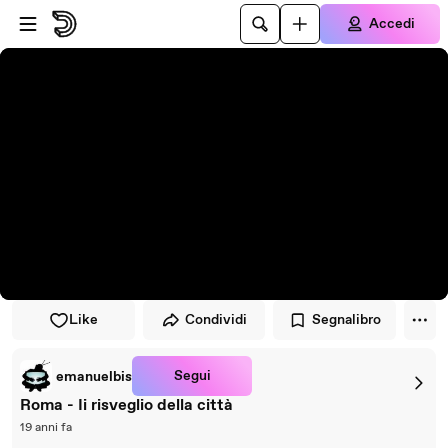
Vai al lettore
Passa al contenuto principale
Accedi
Like
Condividi
Segnalibro
Segui
emanuelbis
Roma - Ii risveglio della città
19 anni fa