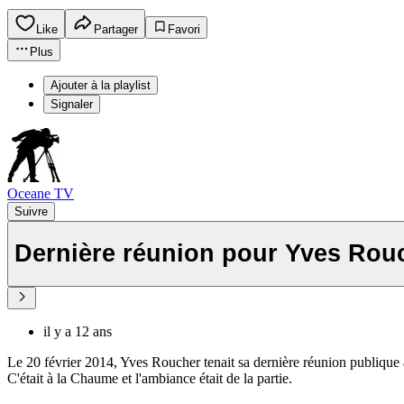
Like
Partager
Favori
Plus
Ajouter à la playlist
Signaler
Oceane TV
Suivre
Dernière réunion pour Yves Rou
il y a 12 ans
Le 20 février 2014, Yves Roucher tenait sa dernière réunion publique 
C'était à la Chaume et l'ambiance était de la partie.