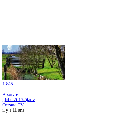
13:45
|
À suivre
global2015-5janv
Oceane TV
il y a 11 ans