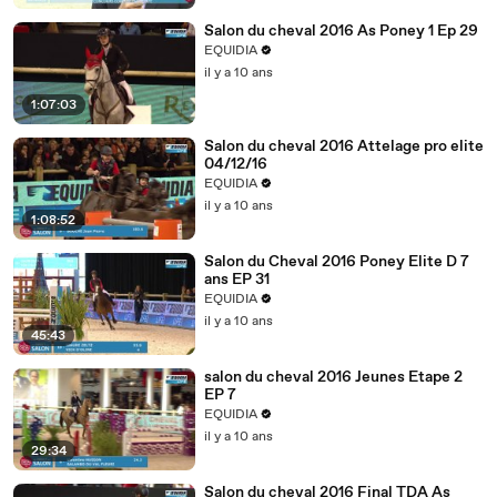
Salon du cheval 2016 As Poney 1 Ep 29
EQUIDIA
il y a 10 ans
1:07:03
Salon du cheval 2016 Attelage pro elite
04/12/16
EQUIDIA
il y a 10 ans
1:08:52
Salon du Cheval 2016 Poney Elite D 7
ans EP 31
EQUIDIA
il y a 10 ans
45:43
salon du cheval 2016 Jeunes Etape 2
EP 7
EQUIDIA
il y a 10 ans
29:34
Salon du cheval 2016 Final TDA As