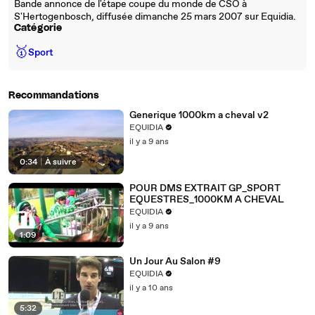
Bande annonce de l'étape coupe du monde de CSO à
S'Hertogenbosch, diffusée dimanche 25 mars 2007 sur Equidia.
Catégorie
🥇
Sport
Recommandations
Generique 1000km a cheval v2
EQUIDIA
il y a 9 ans
0:34
|
À suivre
POUR DMS EXTRAIT GP_SPORT
EQUESTRES_1000KM A CHEVAL
EQUIDIA
il y a 9 ans
1:09
Un Jour Au Salon #9
EQUIDIA
il y a 10 ans
5:32