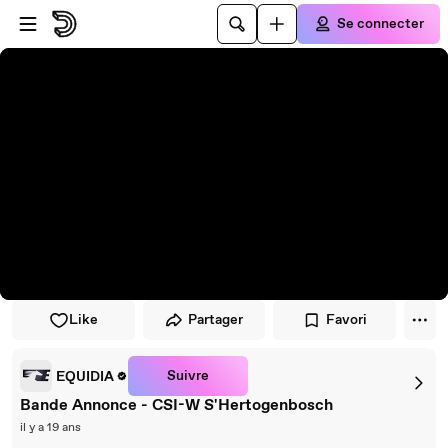
Passer au player
Passer au contenu principal
Se connecter
Like
Partager
Favori
Suivre
EQUIDIA
Bande Annonce - CSI-W S'Hertogenbosch
il y a 19 ans