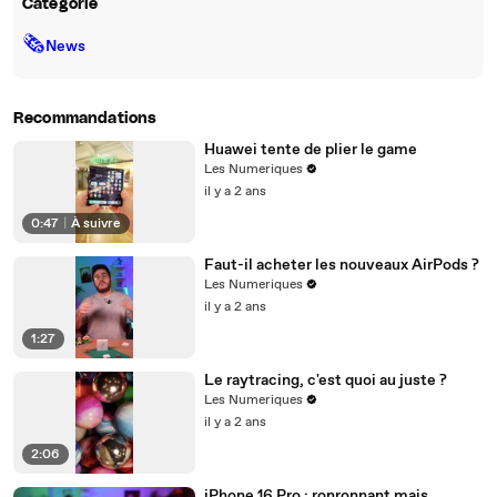
Catégorie
🗞
News
Recommandations
Huawei tente de plier le game
Les Numeriques
il y a 2 ans
0:47
|
À suivre
Faut-il acheter les nouveaux AirPods ?
Les Numeriques
il y a 2 ans
1:27
Le raytracing, c'est quoi au juste ?
Les Numeriques
il y a 2 ans
2:06
iPhone 16 Pro : ronronnant mais