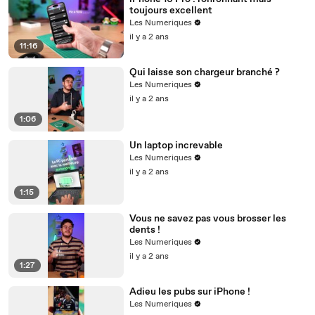
toujours excellent
Les Numeriques
il y a 2 ans
11:16
Qui laisse son chargeur branché ?
Les Numeriques
il y a 2 ans
1:06
Un laptop increvable
Les Numeriques
il y a 2 ans
1:15
Vous ne savez pas vous brosser les
dents !
Les Numeriques
il y a 2 ans
1:27
Adieu les pubs sur iPhone !
Les Numeriques