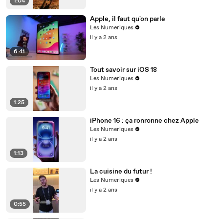
1:04
Apple, il faut qu'on parle
Les Numeriques
il y a 2 ans
6:41
Tout savoir sur iOS 18
Les Numeriques
il y a 2 ans
1:25
iPhone 16 : ça ronronne chez Apple
Les Numeriques
il y a 2 ans
1:13
La cuisine du futur !
Les Numeriques
il y a 2 ans
0:55