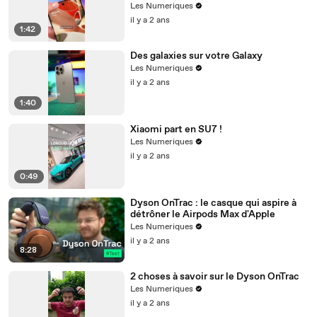
Les Numeriques
il y a 2 ans
1:42
Des galaxies sur votre Galaxy
Les Numeriques
il y a 2 ans
1:40
Xiaomi part en SU7 !
Les Numeriques
il y a 2 ans
0:49
Dyson OnTrac : le casque qui aspire à
détrôner le Airpods Max d'Apple
Les Numeriques
il y a 2 ans
8:28
2 choses à savoir sur le Dyson OnTrac
Les Numeriques
il y a 2 ans