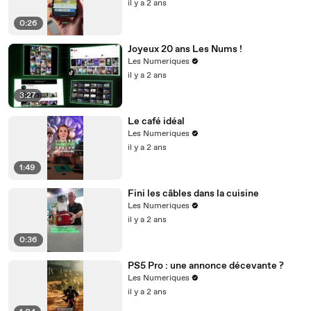
il y a 2 ans
0:26
Joyeux 20 ans Les Nums !
Les Numeriques
il y a 2 ans
3:27
Le café idéal
Les Numeriques
il y a 2 ans
1:49
Fini les câbles dans la cuisine
Les Numeriques
il y a 2 ans
0:36
PS5 Pro : une annonce décevante ?
Les Numeriques
il y a 2 ans