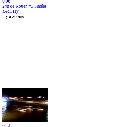
0:08
24h de Rouen #5 Fusées
sAdCiTy
il y a 20 ans
0:13