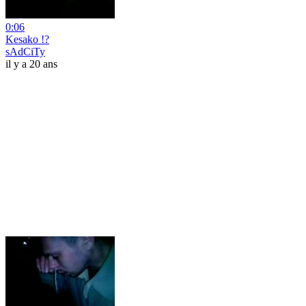
0:06
Kesako !?
sAdCiTy
il y a 20 ans