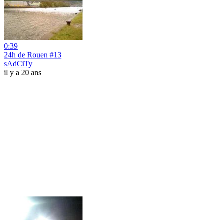
0:39
24h de Rouen #13
sAdCiTy
il y a 20 ans