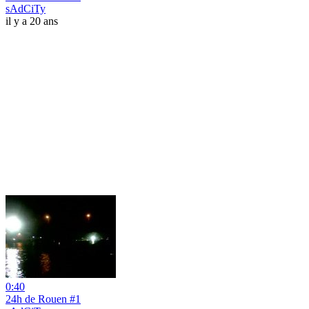
sAdCiTy
il y a 20 ans
0:40
24h de Rouen #1