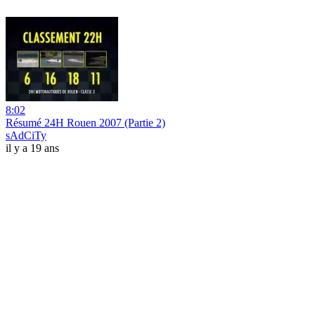
8:02
Résumé 24H Rouen 2007 (Partie 2)
sAdCiTy
il y a 19 ans