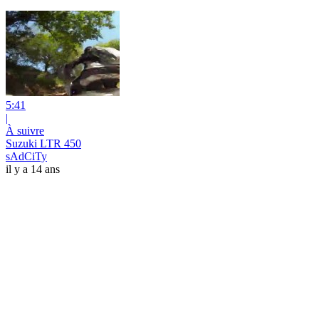
5:41
|
À suivre
Suzuki LTR 450
sAdCiTy
il y a 14 ans