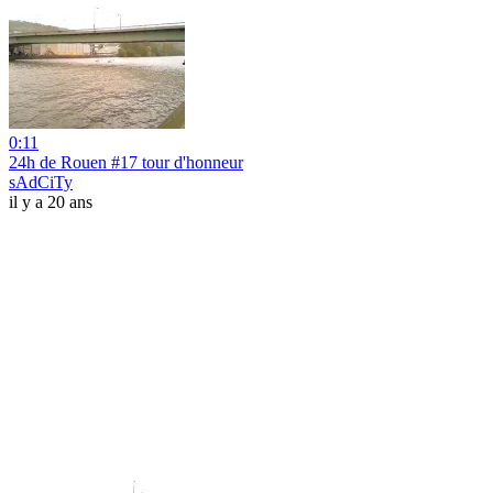
0:11
24h de Rouen #17 tour d'honneur
sAdCiTy
il y a 20 ans