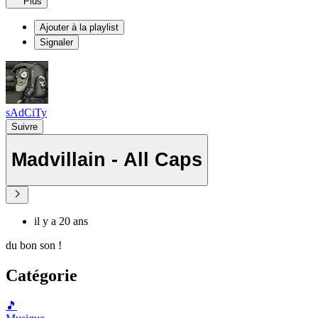
Plus
Ajouter à la playlist
Signaler
sAdCiTy
Suivre
Madvillain - All Caps
il y a 20 ans
du bon son !
Catégorie
🎵