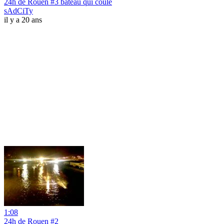
24h de Rouen #3 bateau qui coule
sAdCiTy
il y a 20 ans
1:08
24h de Rouen #2