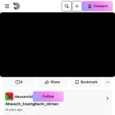
Skip to player
Skip to main content
Connect
4
Share
Bookmark
Follow
idaosamlal
Ahwach_toumgharin_idrnan
19 years ago