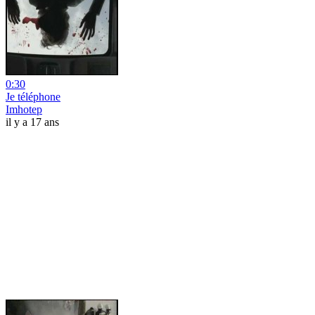
0:30
Je téléphone
Imhotep
il y a 17 ans