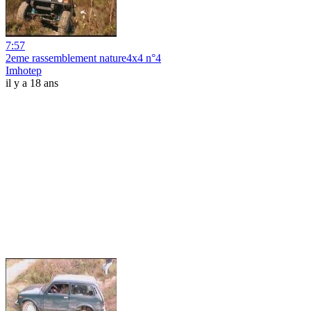
7:57
2eme rassemblement nature4x4 n°4
Imhotep
il y a 18 ans