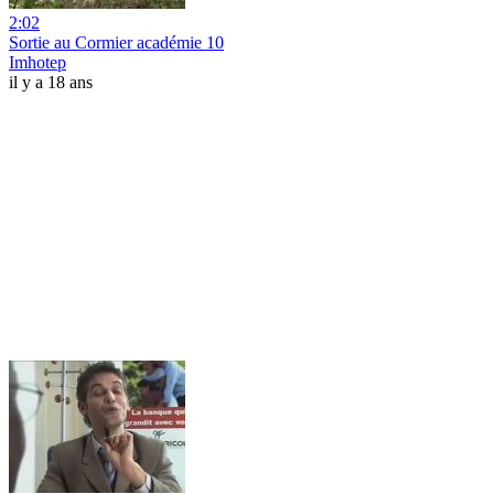
2:02
Sortie au Cormier académie 10
Imhotep
il y a 18 ans