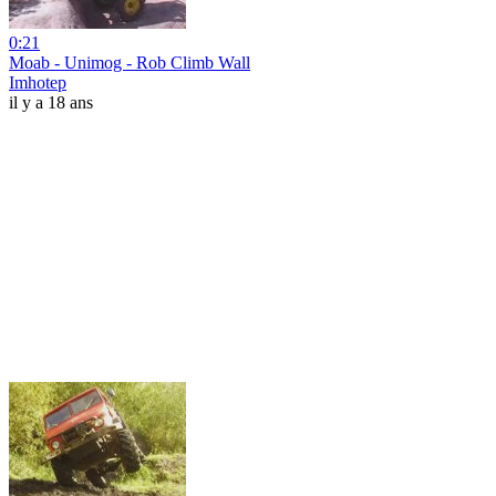
0:21
Moab - Unimog - Rob Climb Wall
Imhotep
il y a 18 ans