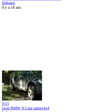
Imhotep
il y a 18 ans
0:15
essai BMW X3 par nature4x4