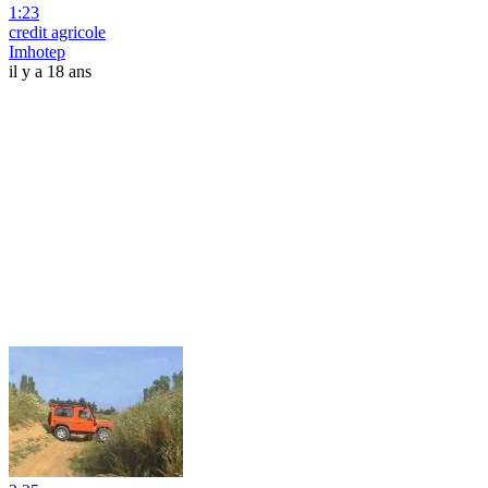
1:23
credit agricole
Imhotep
il y a 18 ans