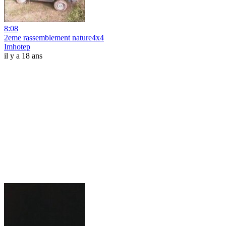
8:08
2eme rassemblement nature4x4
Imhotep
il y a 18 ans