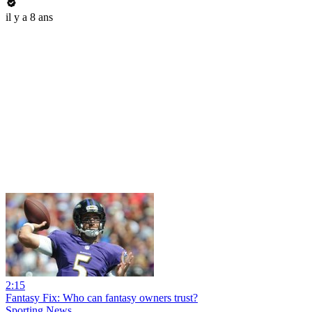
il y a 8 ans
2:15
Fantasy Fix: Who can fantasy owners trust?
Sporting News