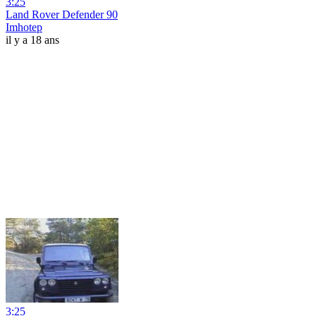
3:25
Land Rover Defender 90
Imhotep
il y a 18 ans
3:25