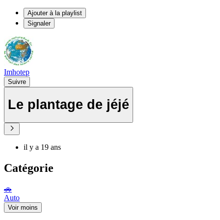
Ajouter à la playlist
Signaler
Imhotep
Suivre
Le plantage de jéjé
il y a 19 ans
Catégorie
🚗
Auto
Voir moins