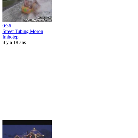
0:36
Street Tubing Moron
Imhotep
il y a 18 ans