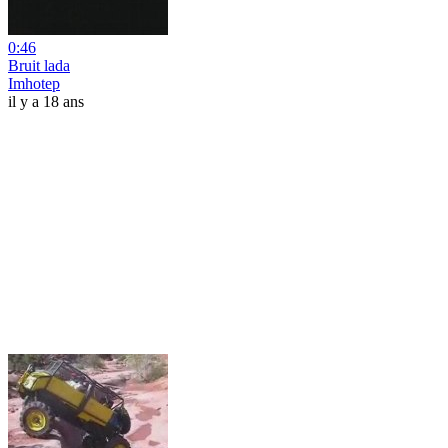
0:46
Bruit lada
Imhotep
il y a 18 ans