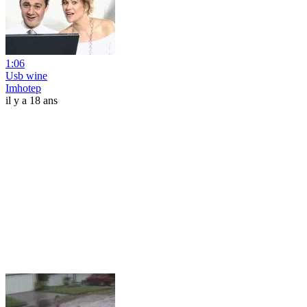
1:06
Usb wine
Imhotep
il y a 18 ans