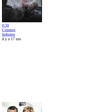
0:30
Ceinture
Imhotep
il y a 17 ans