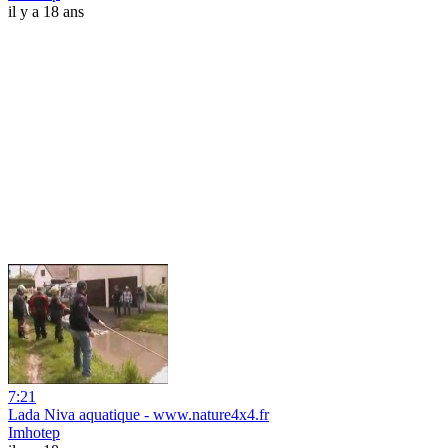
il y a 18 ans
7:21
Lada Niva aquatique - www.nature4x4.fr
Imhotep