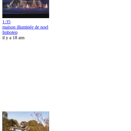
1:35
maison illuminée de noel
Imhotep
il y a 18 ans