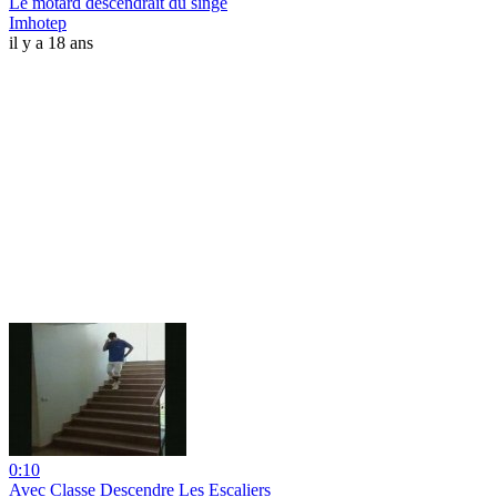
Le motard descendrait du singe
Imhotep
il y a 18 ans
0:10
Avec Classe Descendre Les Escaliers