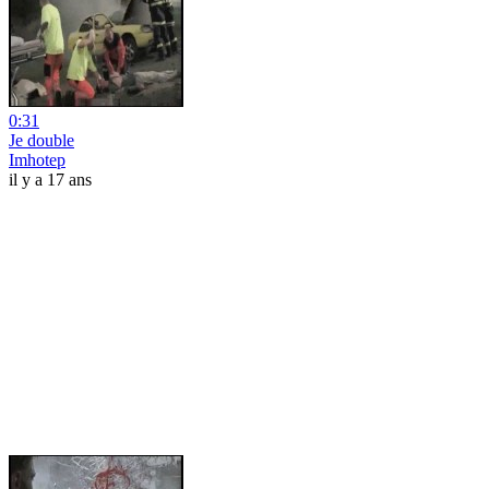
0:31
Je double
Imhotep
il y a 17 ans