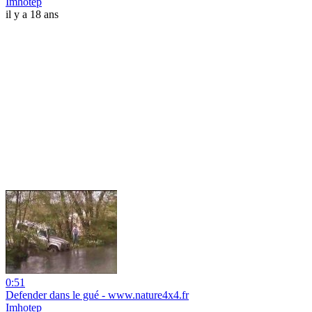
Imhotep
il y a 18 ans
0:51
Defender dans le gué - www.nature4x4.fr
Imhotep