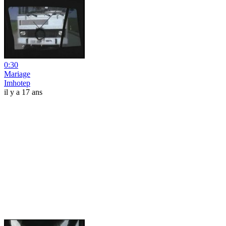
0:30
Mariage
Imhotep
il y a 17 ans