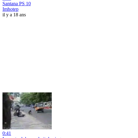
Santana PS 10
Imhotep
il y a 18 ans
0:41