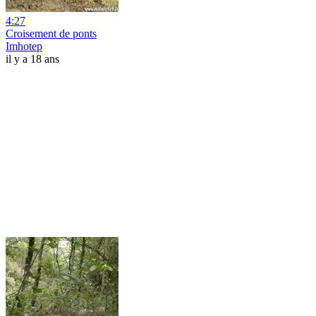
4:27
Croisement de ponts
Imhotep
il y a 18 ans