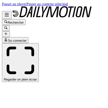
Passer au player
Passer au contenu principal
Rechercher
Se connecter
Regarder en plein écran