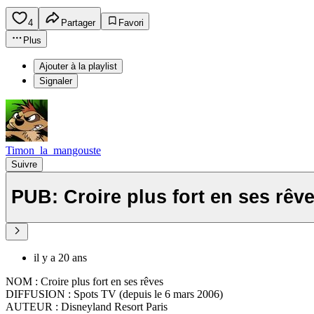
4
Partager
Favori
Plus
Ajouter à la playlist
Signaler
Timon_la_mangouste
Suivre
PUB: Croire plus fort en ses rêv
il y a 20 ans
NOM : Croire plus fort en ses rêves
DIFFUSION : Spots TV (depuis le 6 mars 2006)
AUTEUR : Disneyland Resort Paris