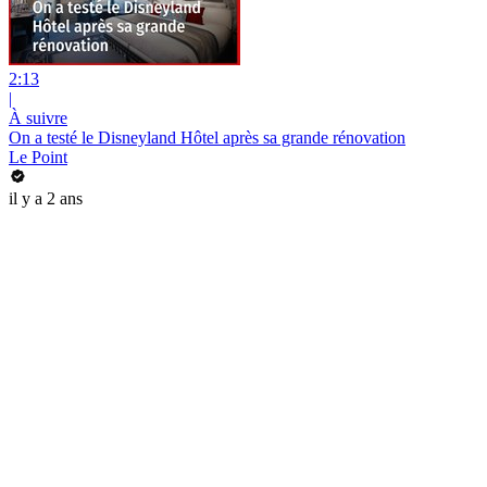
2:13
|
À suivre
On a testé le Disneyland Hôtel après sa grande rénovation
Le Point
il y a 2 ans