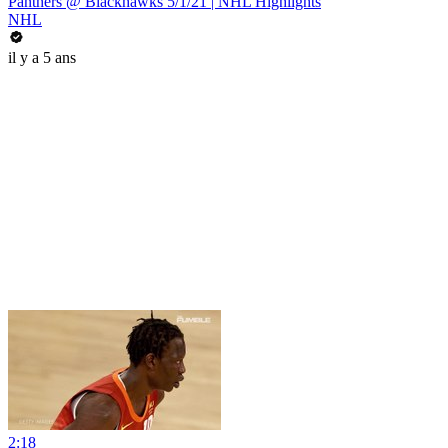
Panthers @ Blackhawks 5/1/21 | NHL Highlights
NHL
il y a 5 ans
2:18