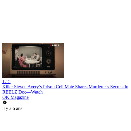
1:15
Killer Steven Avery’s Prison Cell Mate Shares Murderer’s Secrets In
REELZ Doc—Watch
OK Magazine
il y a 6 ans