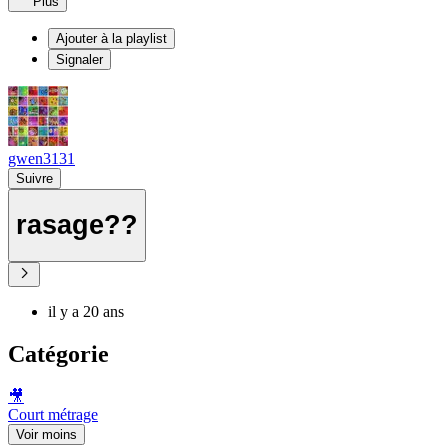
Plus
Ajouter à la playlist
Signaler
gwen3131
Suivre
rasage??
il y a 20 ans
Catégorie
🎥
Court métrage
Voir moins