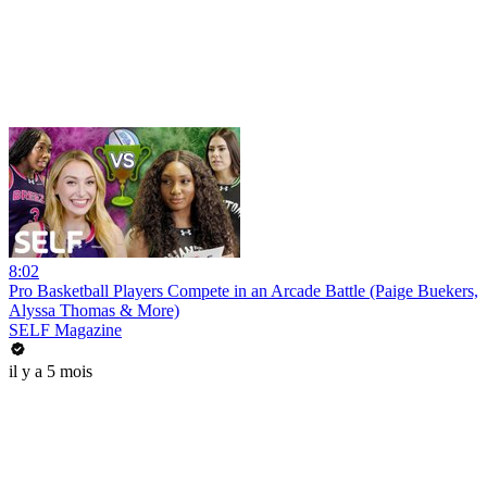
8:02
Pro Basketball Players Compete in an Arcade Battle (Paige Buekers,
Alyssa Thomas & More)
SELF Magazine
il y a 5 mois