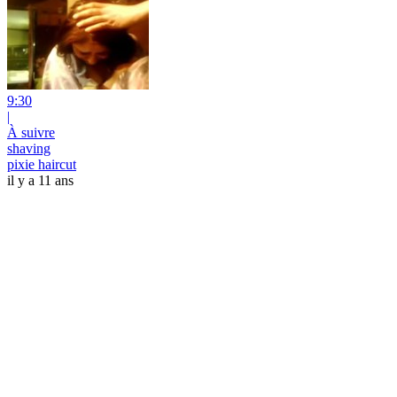
9:30
|
À suivre
shaving
pixie haircut
il y a 11 ans