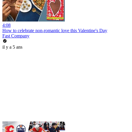
4:08
How to celebrate non-romantic love this Valentine's Day
Fast Company
il y a 5 ans