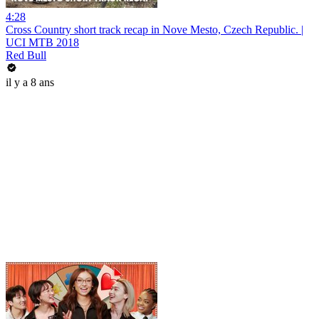
4:28
Cross Country short track recap in Nove Mesto, Czech Republic. |
UCI MTB 2018
Red Bull
il y a 8 ans