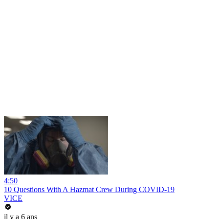
4:50
10 Questions With A Hazmat Crew During COVID-19
VICE
il y a 6 ans