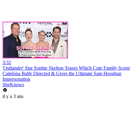
3:32
'Outlander' Star Sophie Skelton Teases Which Cute Family Scene
Caitríona Balfe Directed & Gives the Ultimate Sam Heughan
Impersonation
SheKnows
il y a 3 ans