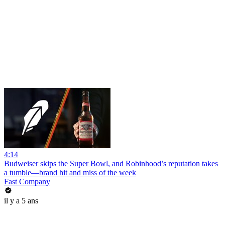
4:14
Budweiser skips the Super Bowl, and Robinhood’s reputation takes
a tumble—brand hit and miss of the week
Fast Company
il y a 5 ans