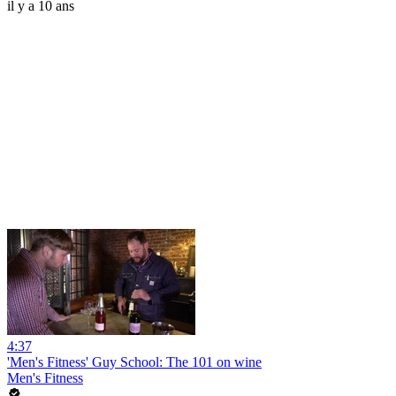
il y a 10 ans
4:37
'Men's Fitness' Guy School: The 101 on wine
Men's Fitness