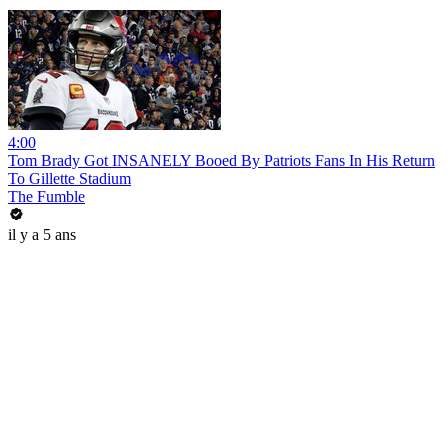
4:00
Tom Brady Got INSANELY Booed By Patriots Fans In His Return
To Gillette Stadium
The Fumble
il y a 5 ans