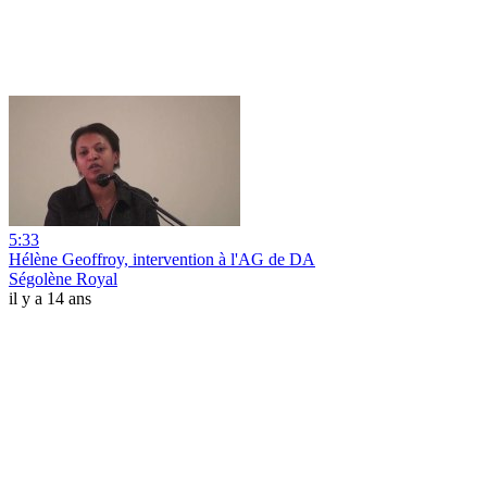
5:33
Hélène Geoffroy, intervention à l'AG de DA
Ségolène Royal
il y a 14 ans