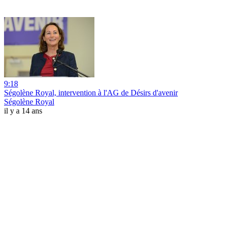
9:18
Ségolène Royal, intervention à l'AG de Désirs d'avenir
Ségolène Royal
il y a 14 ans