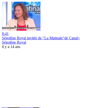
8:41
Ségolène Royal invitée de "La Matinale"de Canal+
Ségolène Royal
il y a 14 ans