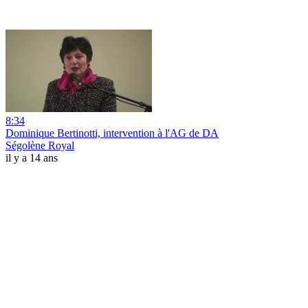
8:34
Dominique Bertinotti, intervention à l'AG de DA
Ségolène Royal
il y a 14 ans