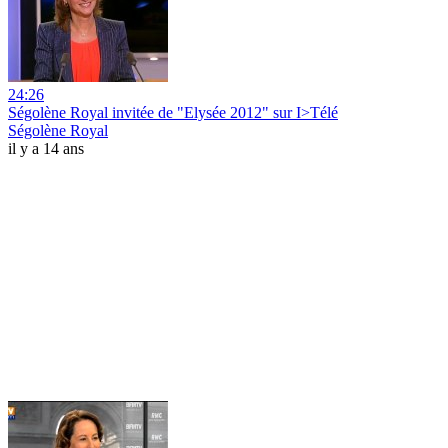
24:26
Ségolène Royal invitée de "Elysée 2012" sur I>Télé
Ségolène Royal
il y a 14 ans