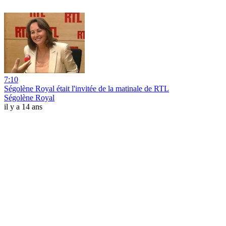
7:10
Ségolène Royal était l'invitée de la matinale de RTL
Ségolène Royal
il y a 14 ans