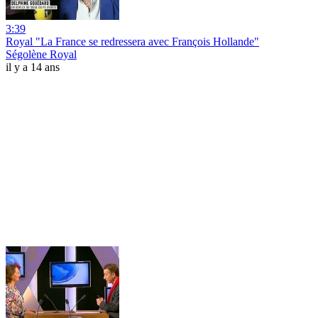
3:39
Royal "La France se redressera avec François Hollande"
Ségolène Royal
il y a 14 ans