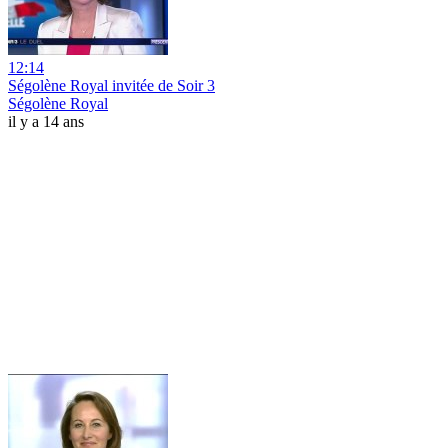
12:14
Ségolène Royal invitée de Soir 3
Ségolène Royal
il y a 14 ans