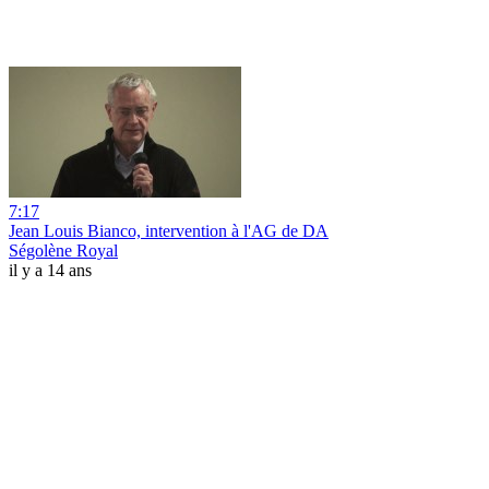
7:17
Jean Louis Bianco, intervention à l'AG de DA
Ségolène Royal
il y a 14 ans