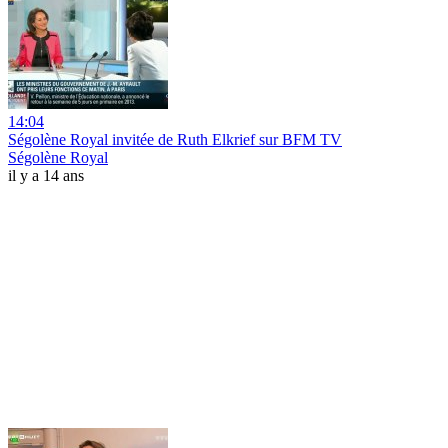
14:04
Ségolène Royal invitée de Ruth Elkrief sur BFM TV
Ségolène Royal
il y a 14 ans