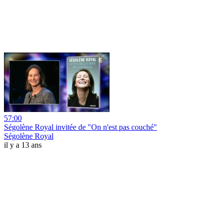
57:00
Ségolène Royal invitée de "On n'est pas couché"
Ségolène Royal
il y a 13 ans