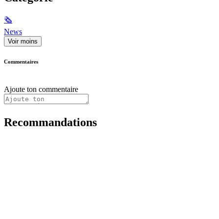
🗞
News
Voir moins
Commentaires
Ajoute ton commentaire
Recommandations