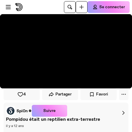
Passer au player
Passer au contenu principal
Se connecter
4
Partager
Favori
Suivre
Spi0n
Pompidou était un reptilien extra-terrestre
il y a 12 ans