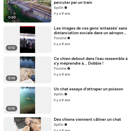
percuter par un train
Spi0n
il y a 8 ans
0:50
Les images de ces gens 'entassés' sans
distanciation sociale dans un aéroport
font le tour des réseaux
Foozine
il y a 6 ans
0:12
Ce chien debout dans l'eau ressemble à
s'y méprendre à... Dobbie !
Foozine
il y a 6 ans
0:14
Un chat essaye d’attraper un poisson
Spi0n
il y a 8 ans
0:15
Des chiens viennent câliner un chat
Spi0n
il y a 8 ans