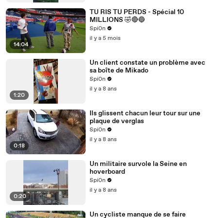
TU RIS TU PERDS - Spécial 10
MILLIONS 🤣🔴🔵
Spi0n
il y a 5 mois
14:04
Un client constate un problème avec
sa boîte de Mikado
Spi0n
il y a 8 ans
1:20
Ils glissent chacun leur tour sur une
plaque de verglas
Spi0n
il y a 8 ans
0:18
Un militaire survole la Seine en
hoverboard
Spi0n
il y a 8 ans
0:20
Un cycliste manque de se faire