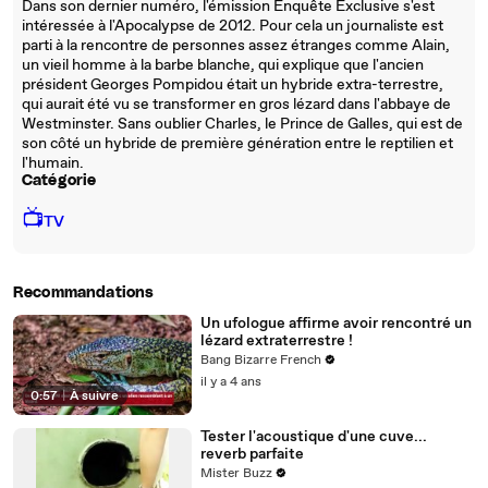
Dans son dernier numéro, l'émission Enquête Exclusive s'est
intéressée à l'Apocalypse de 2012. Pour cela un journaliste est
parti à la rencontre de personnes assez étranges comme Alain,
un vieil homme à la barbe blanche, qui explique que l'ancien
président Georges Pompidou était un hybride extra-terrestre,
qui aurait été vu se transformer en gros lézard dans l'abbaye de
Westminster. Sans oublier Charles, le Prince de Galles, qui est de
son côté un hybride de première génération entre le reptilien et
l'humain.
Catégorie
📺
TV
Recommandations
Un ufologue affirme avoir rencontré un
lézard extraterrestre !
Bang Bizarre French
il y a 4 ans
0:57
|
À suivre
Tester l'acoustique d'une cuve...
reverb parfaite
Mister Buzz