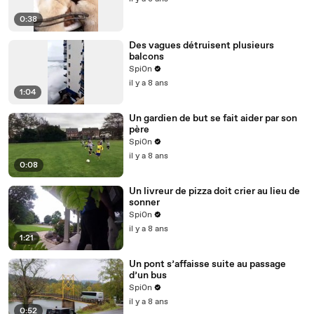
0:38
Des vagues détruisent plusieurs
balcons
Spi0n
il y a 8 ans
1:04
Un gardien de but se fait aider par son
père
Spi0n
il y a 8 ans
0:08
Un livreur de pizza doit crier au lieu de
sonner
Spi0n
il y a 8 ans
1:21
Un pont s’affaisse suite au passage
d’un bus
Spi0n
il y a 8 ans
0:52