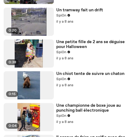
Un tramway fait un drift
Spi0n
il y a 8 ans
0:20
Une petite fille de 2 ans se déguise
pour Halloween
Spi0n
il y a 8 ans
0:38
Un chiot tente de suivre un chaton
Spi0n
il y a 8 ans
0:15
Une championne de boxe joue au
punching ball électronique
Spi0n
il y a 8 ans
0:04