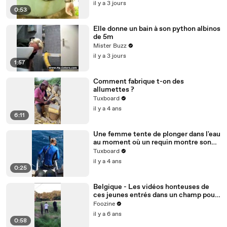
il y a 3 jours
0:53
Elle donne un bain à son python albinos
de 5m
Mister Buzz
il y a 3 jours
1:57
Comment fabrique t-on des
allumettes ?
Tuxboard
il y a 4 ans
6:11
Une femme tente de plonger dans l'eau
au moment où un requin montre son
nez
Tuxboard
il y a 4 ans
0:25
Belgique - Les vidéos honteuses de
ces jeunes entrés dans un champ pour
terroriser un cheval et un poney
Foozine
il y a 6 ans
0:58