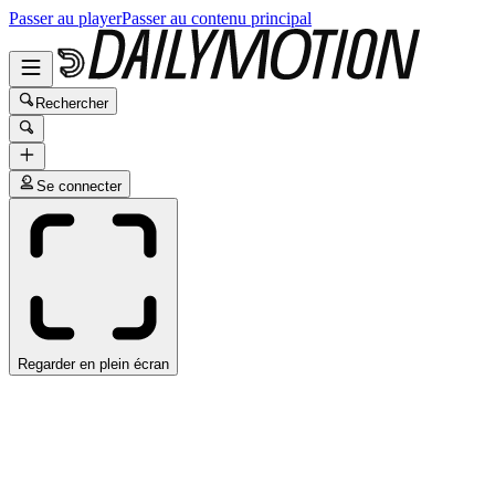
Passer au player
Passer au contenu principal
Rechercher
Se connecter
Regarder en plein écran