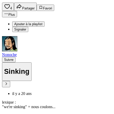
4
Partager
Favori
Plus
Ajouter à la playlist
Signaler
Nonoche
Suivre
Sinking
il y a 20 ans
lexique :
"we're sinking" = nous coulons...