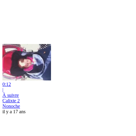
0:12
|
À suivre
Calixte 2
Nonoche
il y a 17 ans