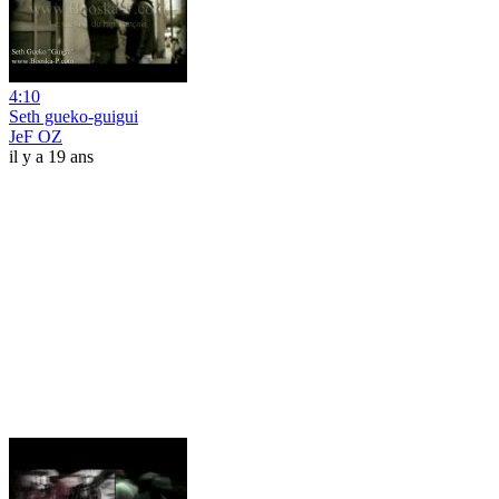
4:10
Seth gueko-guigui
JeF OZ
il y a 19 ans