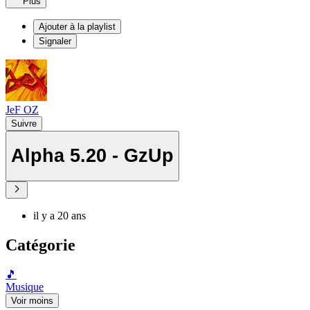
Plus
Ajouter à la playlist
Signaler
JeF OZ
Suivre
Alpha 5.20 - GzUp
il y a 20 ans
Catégorie
🎵
Musique
Voir moins