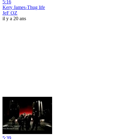
5:16
Kery James-Thug life
JeF OZ
il y a 20 ans
5:39