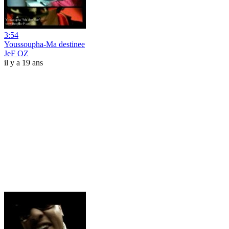
3:54
Youssoupha-Ma destinee
JeF OZ
il y a 19 ans