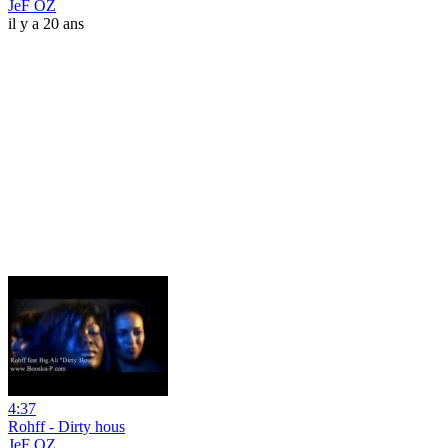
JeF OZ
il y a 20 ans
4:37
Rohff - Dirty hous
JeF OZ