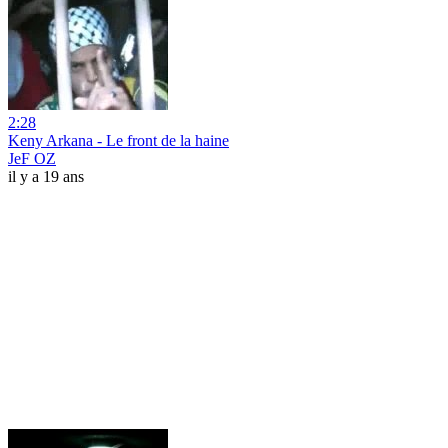
2:28
Keny Arkana - Le front de la haine
JeF OZ
il y a 19 ans