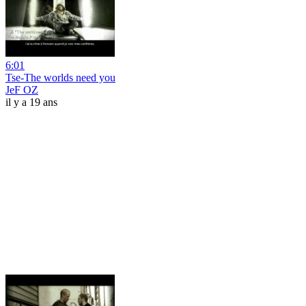
6:01
Tse-The worlds need you
JeF OZ
il y a 19 ans