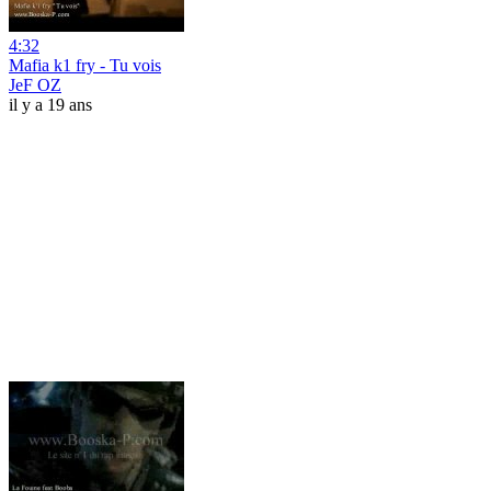
4:32
Mafia k1 fry - Tu vois
JeF OZ
il y a 19 ans