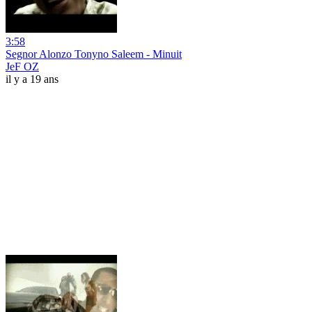
3:58
Segnor Alonzo Tonyno Saleem - Minuit
JeF OZ
il y a 19 ans