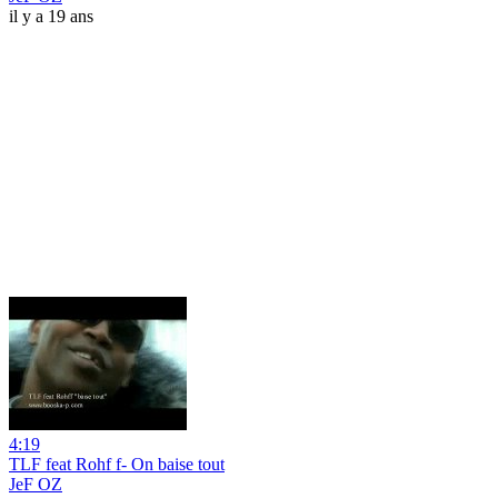
il y a 19 ans
4:19
TLF feat Rohf f- On baise tout
JeF OZ