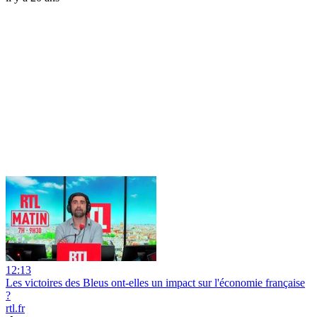
12:13
Les victoires des Bleus ont-elles un impact sur l'économie française
?
rtl.fr