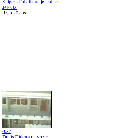
Sniper - Fallait que je te dise
JeF OZ
il y a 20 ans
0:37
Denis Diderot en greve