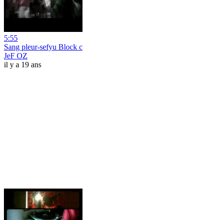
5:55
Sang pleur-sefyu Block c
JeF OZ
il y a 19 ans