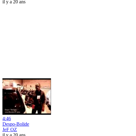
il y a 20 ans
4:46
Despo-Bolide
JeF OZ
il y a 20 ans