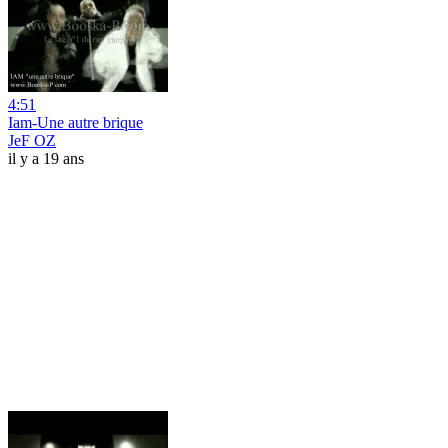
4:51
Iam-Une autre brique
JeF OZ
il y a 19 ans