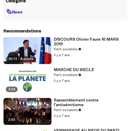
Catégorie
🗞
News
Recommandations
DISCOURS Olivier Faure 16 MARS
2019
Parti socialiste
il y a 7 ans
39:13
|
À suivre
MARCHE DU SIECLE
Parti socialiste
il y a 7 ans
3:24
Rassemblement contre
l'antisémitisme
Parti socialiste
il y a 7 ans
2:55
VERNISSAGE AU SIEGE DU PARTI