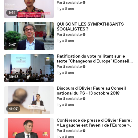
Nouvelle-Calédonie
Parti socialiste
il y a 8 ans
1:44
QUI SONT LES SYMPATHISANTS
SOCIALISTES ?
Parti socialiste
il y a 8 ans
2:47
Ratification du vote militant sur le
texte "Changeons d'Europe" (Conseil
national du 13/10/2018)
Parti socialiste
il y a 8 ans
39:43
Discours d'Olivier Faure au Conseil
national du PS - 13 octobre 2018
Parti socialiste
il y a 8 ans
41:07
Conférence de presse d'Olivier Faure :
« La gauche est l'avenir de l'Europe ».
Parti socialiste
il y a 8 ans