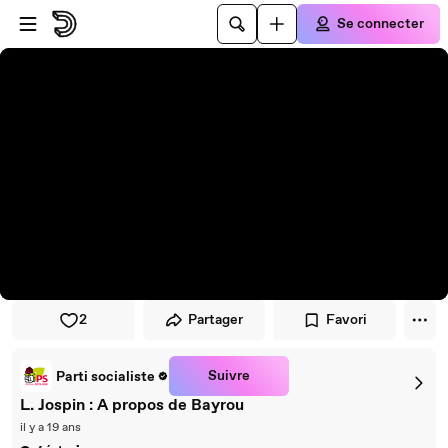
Passer au player
Passer au contenu principal
Se connecter
2
Partager
Favori
Suivre
Parti socialiste
L. Jospin : A propos de Bayrou
il y a 19 ans