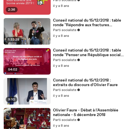
Parti socialiste
il y a 8 ans
2:36
Conseil national du 15/12/2018 : table
ronde "Répondre aux fractures
territoriales, républicaines et
Parti socialiste
démocratiques"
il y a 8 ans
1:33:28
Conseil national du 15/12/2018 : table
ronde "Penser une République sociale
et écologique plus juste"
Parti socialiste
il y a 8 ans
54:02
Conseil national du 15/12/2018 :
extraits du discours d'Olivier Faure
Parti socialiste
il y a 8 ans
9:10
Olivier Faure - Débat à l'Assemblée
nationale - 5 décembre 2018
Parti socialiste
il y a 8 ans