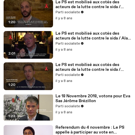
Le PS est mobilisé aux cotés des
acteurs de la lutte contre le sida /
Lennie Nicollet, président de HES -
Parti socialiste
5/5
il y a 8 ans
1:20
Le PS est mobilisé aux cotés des
acteurs de la lutte contre le sida / Alain
BONNINEAU, président de AIDES IDF /
Parti socialiste
4/5
il y a 8 ans
2:01
Le PS est mobilisé aux cotés des
acteurs de la lutte contre le sida /
Roman Krakovsky, président de
Parti socialiste
Séropotes - 3/5
il y a 8 ans
1:20
Le 18 Novembre 2018, votons pour Eva
Sas Jérôme Brézillon
Parti socialiste
il y a 8 ans
1:23
Referendum du 4 novembre : Le PS
appelle à participer au vote en