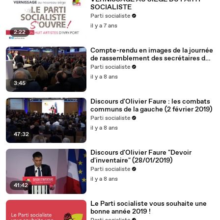
SOCIALISTE
Parti socialiste
il y a 7 ans
2:22
Compte-rendu en images de la journée
de rassemblement des secrétaires de
section (2.2.19)
Parti socialiste
il y a 8 ans
3:45
Discours d'Olivier Faure : les combats
communs de la gauche (2 février 2019)
Parti socialiste
il y a 8 ans
47:32
Discours d'Olivier Faure "Devoir
d'inventaire" (28/01/2019)
Parti socialiste
il y a 8 ans
41:42
Le Parti socialiste vous souhaite une
bonne année 2019 !