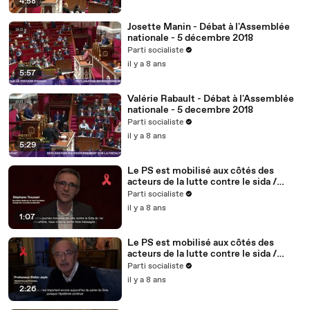
4:58
Josette Manin - Débat à l'Assemblée
nationale - 5 décembre 2018
Parti socialiste
il y a 8 ans
5:57
Valérie Rabault - Débat à l'Assemblée
nationale - 5 decembre 2018
Parti socialiste
il y a 8 ans
5:29
Le PS est mobilisé aux côtés des
acteurs de la lutte contre le sida /
Stéphane Troussel - 2/5
Parti socialiste
il y a 8 ans
1:07
Le PS est mobilisé aux côtés des
acteurs de la lutte contre le sida /
Didier Jayle, médecin, fondateur du
Parti socialiste
site vih.org - 1/5
il y a 8 ans
2:26