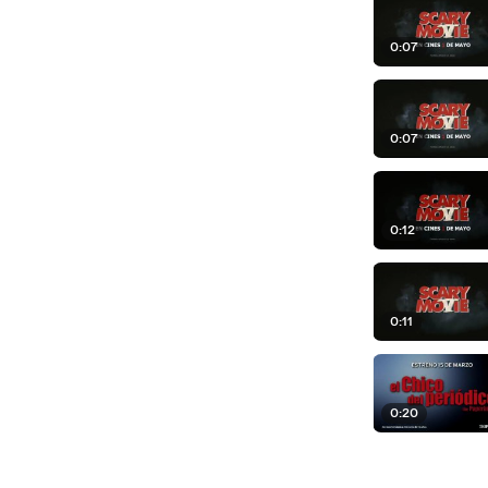
0:07
0:07
0:12
0:11
0:20