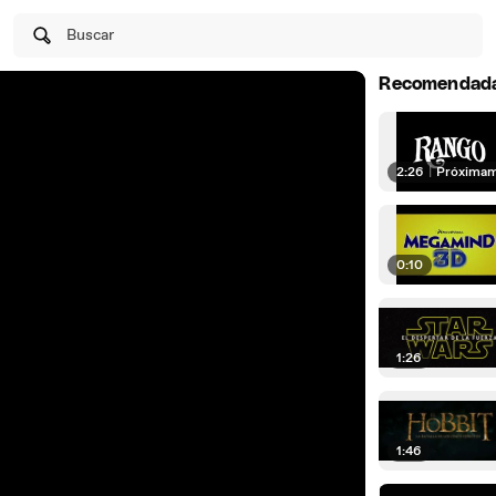
Buscar
Recomendad
2:26
|
Próxima
0:10
1:26
1:46