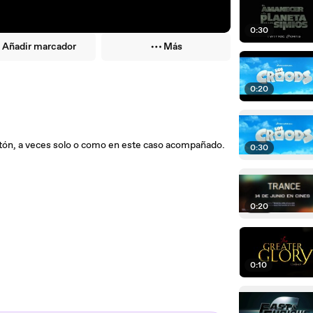
0:30
Añadir marcador
Más
0:20
ntón, a veces solo o como en este caso acompañado.
0:30
0:20
0:10