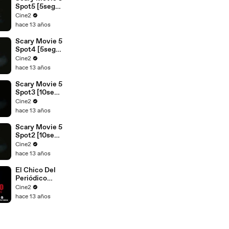
Spot5 [5seg]
Español
Cine2
hace 13 años
Scary Movie 5
Spot4 [5seg]
Español
Cine2
hace 13 años
Scary Movie 5
Spot3 [10seg]
Español
Cine2
hace 13 años
Scary Movie 5
Spot2 [10seg]
Español
Cine2
hace 13 años
El Chico Del
Periódico
Spot1 [20seg]
Cine2
Español
hace 13 años