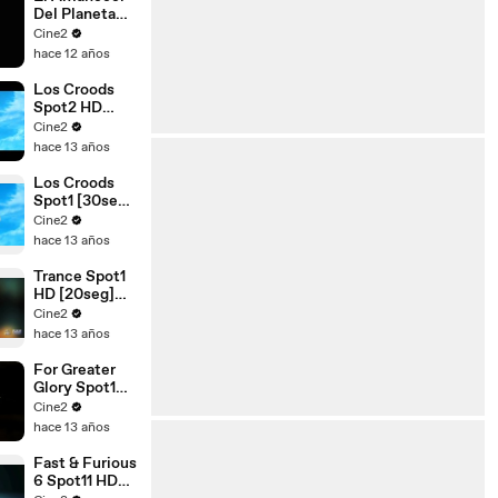
Del Planeta
De Los Simios
Cine2
Spot1 HD
hace 12 años
[30seg]
Español
Los Croods
Spot2 HD
[20seg]
Cine2
Español
hace 13 años
Los Croods
Spot1 [30seg]
Español
Cine2
hace 13 años
Trance Spot1
HD [20seg]
Español
Cine2
hace 13 años
For Greater
Glory Spot1
HD [10seg]
Cine2
Español
hace 13 años
Fast & Furious
6 Spot11 HD