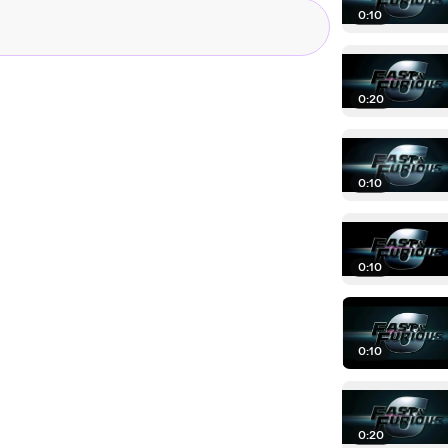
0:10
0:20
0:10
0:10
0:10
0:20