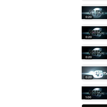
0:20
0:20
0:20
0:20
1:00