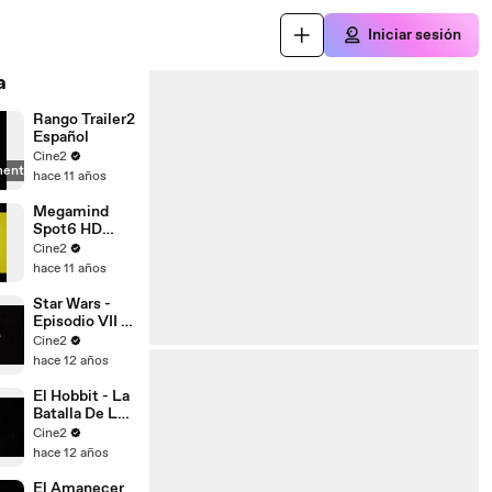
Iniciar sesión
a
Rango Trailer2
Español
Cine2
mente
hace 11 años
Megamind
Spot6 HD
[10seg]
Cine2
Español
hace 11 años
Star Wars -
Episodio VII -
El Despertar
Cine2
De La Fuerza
hace 12 años
Teaser
Español [HD
El Hobbit - La
1080p]
Batalla De Los
Cinco
Cine2
Ejércitos
hace 12 años
Trailer
Español
El Amanecer