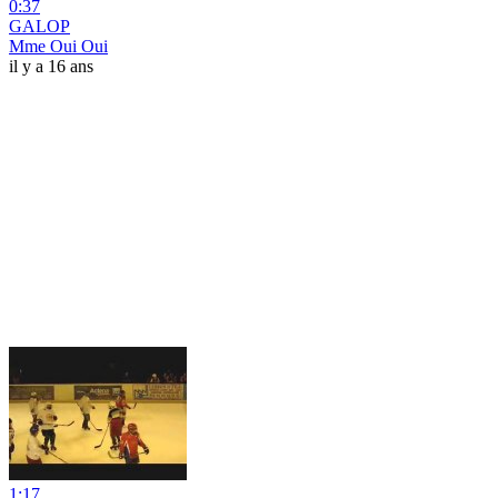
0:37
GALOP
Mme Oui Oui
il y a 16 ans
1:17