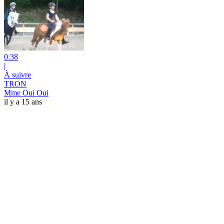
0:38
|
À suivre
TRON
Mme Oui Oui
il y a 15 ans