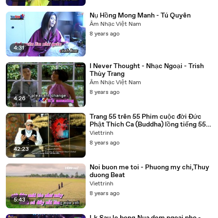
Nụ Hồng Mong Manh - Tú Quyên
Âm Nhạc Việt Nam
8 years ago
4:31
I Never Thought - Nhạc Ngoại - Trish
Thùy Trang
Âm Nhạc Việt Nam
8 years ago
4:26
Trang 55 trên 55 Phim cuộc đời Đức
Phật Thích Ca (Buddha) lồng tiếng 55
tập trọn bộ
Viettrinh
8 years ago
42:23
Noi buon me toi - Phuong my chi,Thuy
duong Beat
Viettrinh
8 years ago
5:43