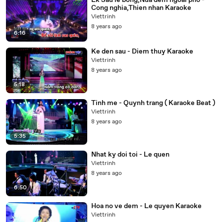
Lk Sau le bong,Nua dem ngoai pho -
Cong nghia,Thien nhan Karaoke
Viettrinh
8 years ago
6:16
Ke den sau - Diem thuy Karaoke
Viettrinh
8 years ago
5:18
Tinh me - Quynh trang ( Karaoke Beat )
Viettrinh
8 years ago
5:35
Nhat ky doi toi - Le quen
Viettrinh
8 years ago
6:50
Hoa no ve dem - Le quyen Karaoke
Viettrinh