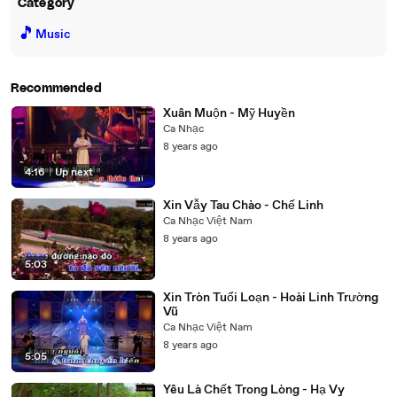
Category
🎵
Music
Recommended
Xuân Muộn - Mỹ Huyền
Ca Nhạc
8 years ago
4:16
|
Up next
Xin Vẫy Tau Chào - Chế Linh
Ca Nhạc Việt Nam
8 years ago
5:03
Xin Tròn Tuổi Loạn - Hoài Linh Trường
Vũ
Ca Nhạc Việt Nam
8 years ago
5:05
Yêu Là Chết Trong Lòng - Hạ Vy