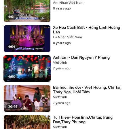
Âm Nhạc Việt Nam
8 years ago
4:51
Xe Hoa Cách Biệt - Hùng Linh Hoàng
Lan
Ca Nhạc Việt Nam
8 years ago
4:54
Anh Em - Dan Nguyen Y Phung
Viettrinh
7 years ago
4:50
Bai hoc nho doi - Việt Hương, Chí Tài,
Thúy Nga, Hoài Tâm
Viettrinh
7 years ago
36:45
Tu Thien- Hoai linh,Chi tai,Trung
Dan,Thuy Phuong
Viettrinh