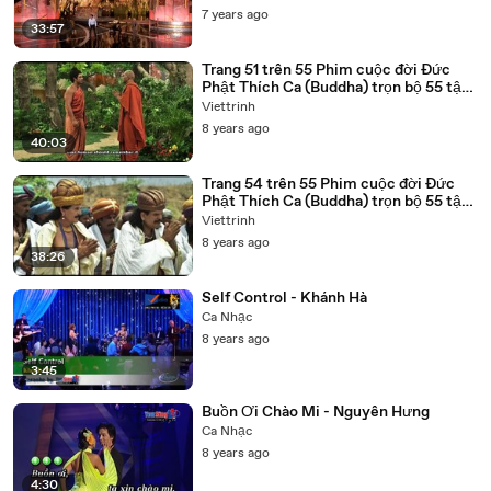
7 years ago
33:57
Trang 51 trên 55 Phim cuộc đời Đức
Phật Thích Ca (Buddha) trọn bộ 55 tập
lồng tiếng
Viettrinh
8 years ago
40:03
Trang 54 trên 55 Phim cuộc đời Đức
Phật Thích Ca (Buddha) trọn bộ 55 tập
lồng tiếng
Viettrinh
8 years ago
38:26
Self Control - Khánh Hà
Ca Nhạc
8 years ago
3:45
Buồn Ơi Chào Mi - Nguyên Hưng
Ca Nhạc
8 years ago
4:30