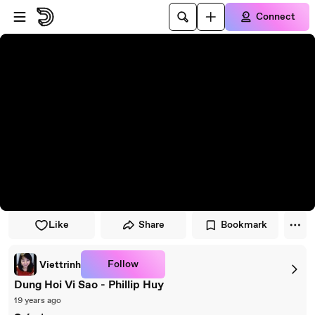
Skip to player
Skip to main content
Connect
Like
Share
Bookmark
Follow
Viettrinh
Dung Hoi Vi Sao - Phillip Huy
19 years ago