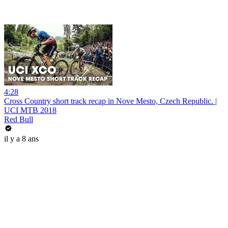
4:28
Cross Country short track recap in Nove Mesto, Czech Republic. |
UCI MTB 2018
Red Bull
il y a 8 ans