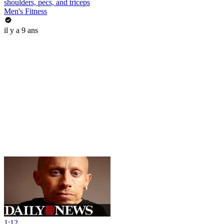
shoulders, pecs, and triceps
Men's Fitness
il y a 9 ans
1:12