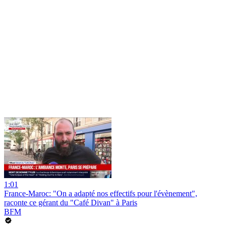
1:01
France-Maroc: "On a adapté nos effectifs pour l'évènement",
raconte ce gérant du "Café Divan" à Paris
BFM