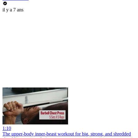
il y a 7 ans
1:10
The upper-body inner-beast workout for big, strong, and shredded