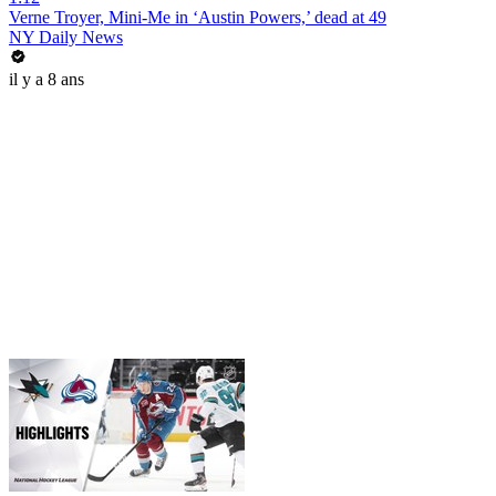
Verne Troyer, Mini-Me in ‘Austin Powers,’ dead at 49
NY Daily News
il y a 8 ans