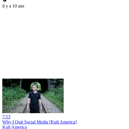
il y a 10 ans
7:53
Why I Quit Social Media [Kult America]
Kult America