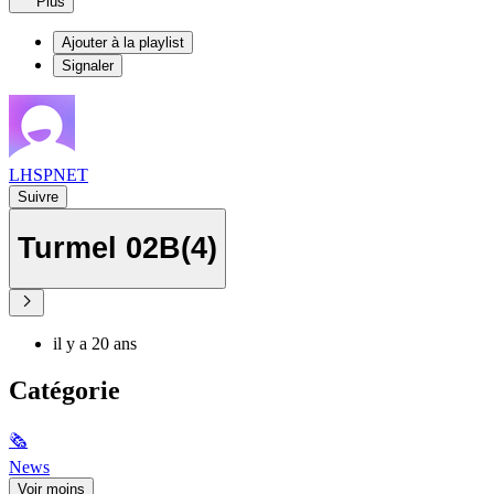
Plus
Ajouter à la playlist
Signaler
LHSPNET
Suivre
Turmel 02B(4)
il y a 20 ans
Catégorie
🗞
News
Voir moins