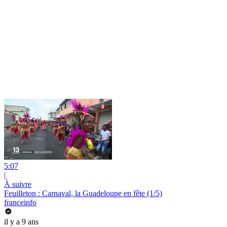
5:07
|
À suivre
Feuilleton : Carnaval, la Guadeloupe en fête (1/5)
franceinfo
il y a 9 ans