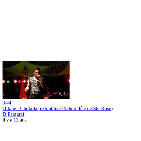
3:44
Orlane - Chokola (extrait live Podium fête de Ste-Rose)
DjParagraf
il y a 13 ans