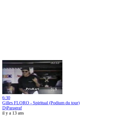
6:30
Gilles FLORO - Spiritual (Podium du tour)
DjParagraf
il y a 13 ans