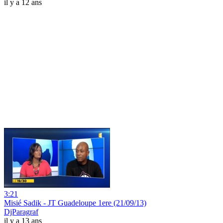
il y a 12 ans
3:21
Misié Sadik - JT Guadeloupe 1ere (21/09/13)
DjParagraf
il y a 13 ans