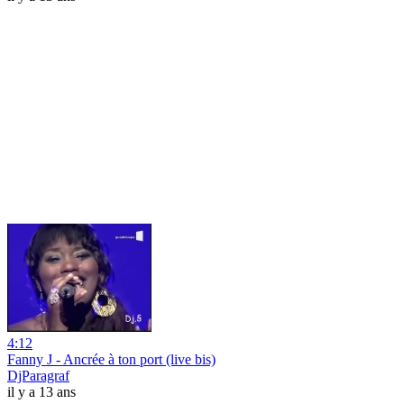
4:12
Fanny J - Ancrée à ton port (live bis)
DjParagraf
il y a 13 ans