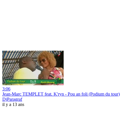
3:06
Jean-Marc TEMPLET feat. K'ryn - Pou an foli (Podium du tour)
DjParagraf
il y a 13 ans