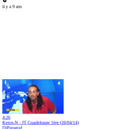
il y a 9 ans
4:26
Keros-N - JT Guadeloupe 1ère (26/04/14)
DjParagraf