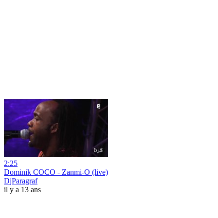
2:25
Dominik COCO - Zanmi-O (live)
DjParagraf
il y a 13 ans