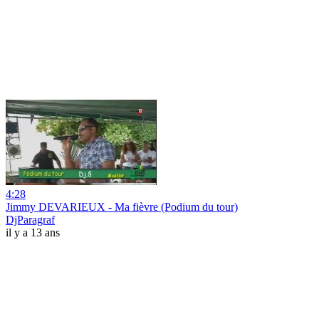
4:28
Jimmy DEVARIEUX - Ma fièvre (Podium du tour)
DjParagraf
il y a 13 ans