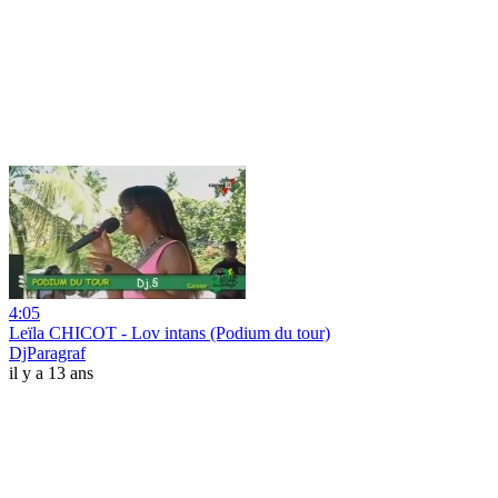
4:05
Leïla CHICOT - Lov intans (Podium du tour)
DjParagraf
il y a 13 ans