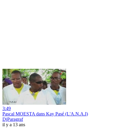
3:49
Pascal MOESTA dans Kay Pasé (L'A.N.A.I)
DjParagraf
il y a 13 ans