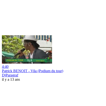
4:40
Patrick BENOIT - Vila (Podium du tour)
DjParagraf
il y a 13 ans