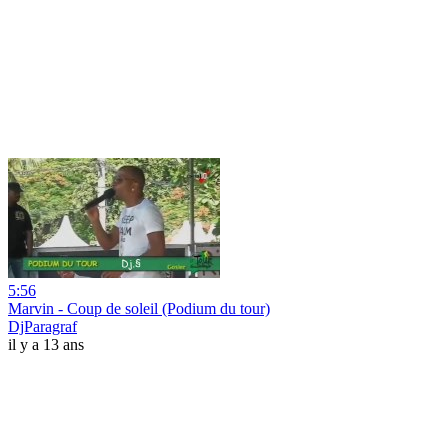
5:56
Marvin - Coup de soleil (Podium du tour)
DjParagraf
il y a 13 ans