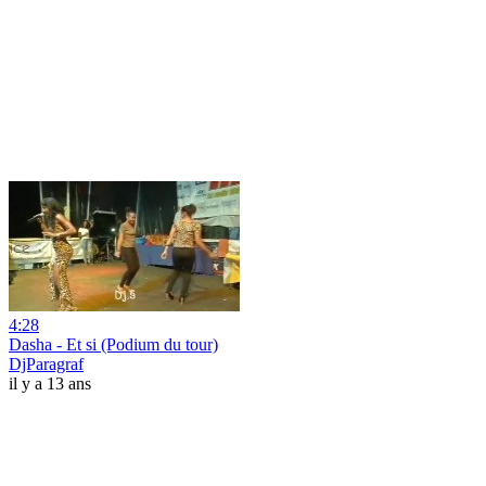
4:28
Dasha - Et si (Podium du tour)
DjParagraf
il y a 13 ans