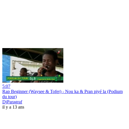
5:07
Rap Beginner (Waysee & Tofer) - Nou ka & Pran piyé la (Podium
du tour)
DjParagraf
il y a 13 ans