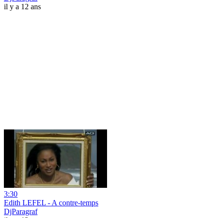
il y a 12 ans
3:30
Edith LEFEL - A contre-temps
DjParagraf