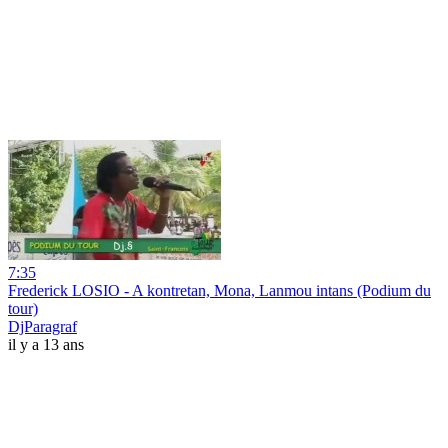
7:35
Frederick LOSIO - A kontretan, Mona, Lanmou intans (Podium du
tour)
DjParagraf
il y a 13 ans