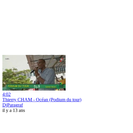
4:02
Thierry CHAM - Océan (Podium du tour)
DjParagraf
il y a 13 ans