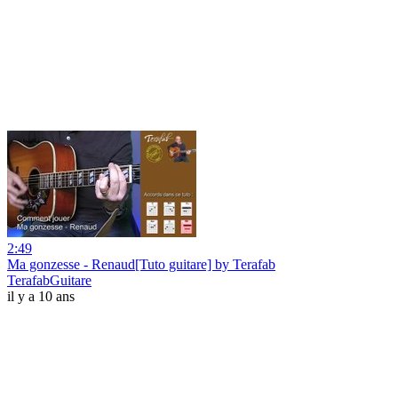
2:49
Ma gonzesse - Renaud[Tuto guitare] by Terafab
TerafabGuitare
il y a 10 ans