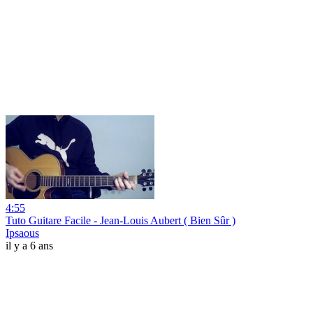
4:55
Tuto Guitare Facile - Jean-Louis Aubert ( Bien Sûr )
Ipsaous
il y a 6 ans