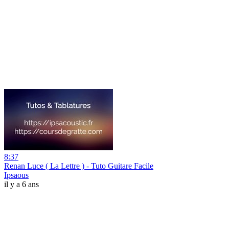
8:37
Renan Luce ( La Lettre ) - Tuto Guitare Facile
Ipsaous
il y a 6 ans