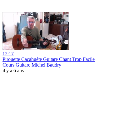
12:17
Pirouette Cacahuète Guitare Chant Trop Facile
Cours Guitare Michel Baudry
il y a 6 ans