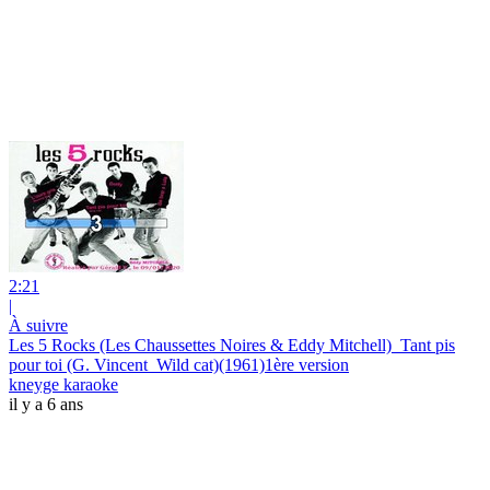
2:21
|
À suivre
Les 5 Rocks (Les Chaussettes Noires & Eddy Mitchell)_Tant pis
pour toi (G. Vincent_Wild cat)(1961)1ère version
kneyge karaoke
il y a 6 ans