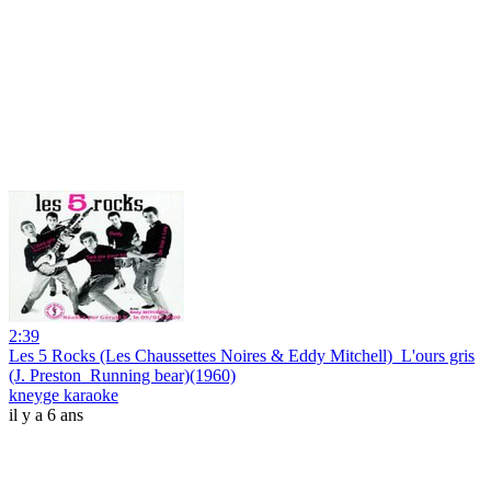
2:39
Les 5 Rocks (Les Chaussettes Noires & Eddy Mitchell)_L'ours gris
(J. Preston_Running bear)(1960)
kneyge karaoke
il y a 6 ans