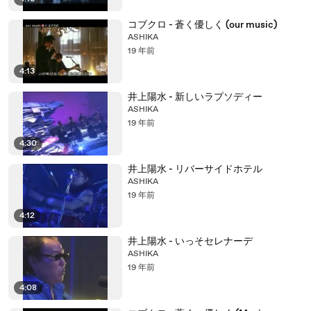
コブクロ - 蒼く優しく (our music)
ASHIKA
19 年前
4:13
井上陽水 - 新しいラプソディー
ASHIKA
19 年前
4:30
井上陽水 - リバーサイドホテル
ASHIKA
19 年前
4:12
井上陽水 - いっそセレナーデ
ASHIKA
19 年前
4:08