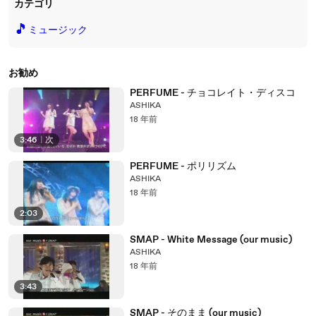
カテゴリ
🎵
ミュージック
お勧め
PERFUME - チョコレイト・ディスコ
ASHIKA
18 年前
3:46
|
次
PERFUME - ポリリズム
ASHIKA
18 年前
2:03
SMAP - White Message (our music)
ASHIKA
18 年前
3:43
SMAP - そのまま (our music)