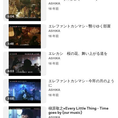
ASHIKA
18 年前
5:04
エレファントカシマシ - 翳りゆく部屋
ASHIKA
18 年前
3:48
エレカシ 桜の花、舞い上がる道を
ASHIKA
18 年前
4:03
エレファントカシマシ - 今宵の月のよう
に
ASHIKA
18 年前
3:58
槇原敬之×Every Little Thing - Time
goes by (our music)
ASHIKA