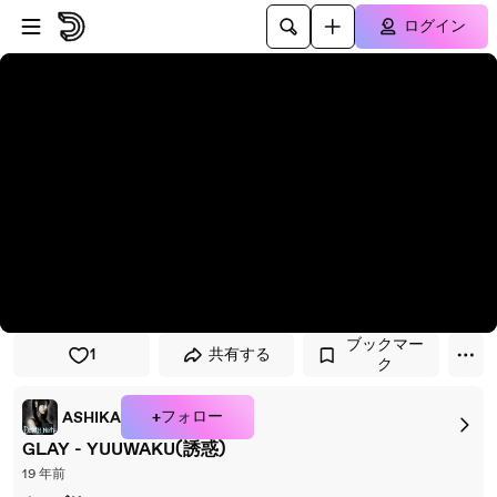
プレイヤーにスキップ
メインコンテンツにスキップ
ログイン
ブックマー
1
共有する
ク
+フォロー
ASHIKA
GLAY - YUUWAKU(誘惑)
19 年前