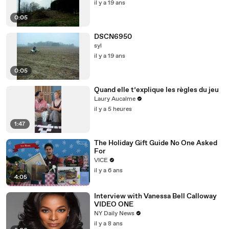
il y a 19 ans
0:05
DSCN6950
syl
il y a 19 ans
0:05
Quand elle t’explique les règles du jeu
Laury Aucalme
il y a 5 heures
1:47
The Holiday Gift Guide No One Asked
For
VICE
il y a 6 ans
4:05
Interview with Vanessa Bell Calloway
VIDEO ONE
NY Daily News
il y a 8 ans