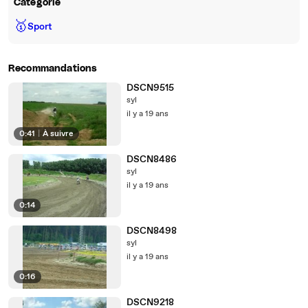
Catégorie
🥇
Sport
Recommandations
DSCN9515
syl
il y a 19 ans
0:41
|
À suivre
DSCN8486
syl
il y a 19 ans
0:14
DSCN8498
syl
il y a 19 ans
0:16
DSCN9218