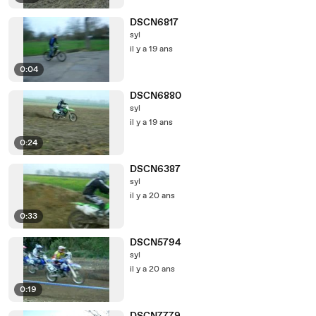
DSCN6817
syl
il y a 19 ans
0:04
DSCN6880
syl
il y a 19 ans
0:24
DSCN6387
syl
il y a 20 ans
0:33
DSCN5794
syl
il y a 20 ans
0:19