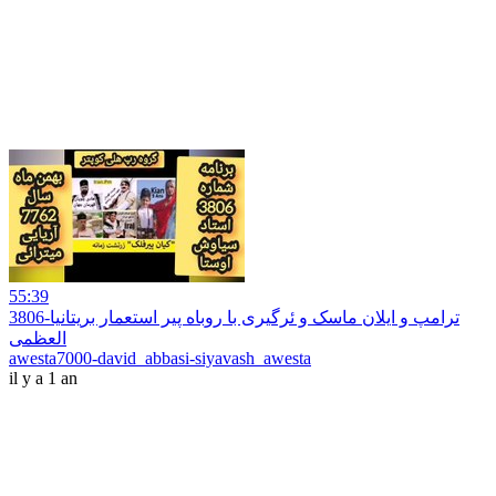
55:39
3806-ترامپ و ایلان ماسک و ئرگیری با روباه پیر استعمار بریتانیا
العظمی
awesta7000-david_abbasi-siyavash_awesta
il y a 1 an