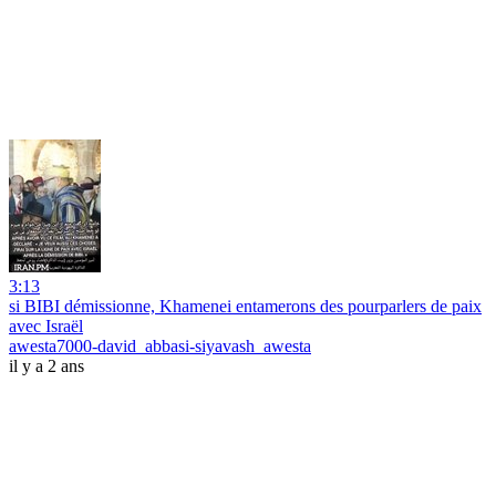
3:13
si BIBI démissionne, Khamenei entamerons des pourparlers de paix
avec Israël
awesta7000-david_abbasi-siyavash_awesta
il y a 2 ans