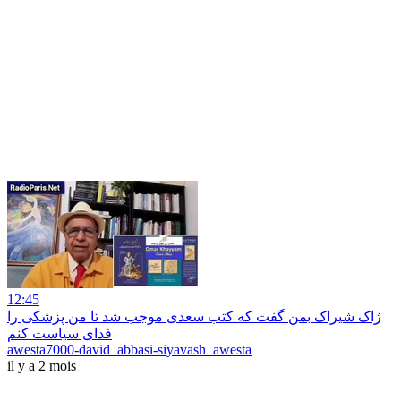
12:45
ژاک شیراک بمن گفت که کتب سعدی موجب شد تا من پزشکی را
فدای سیاست کنم
awesta7000-david_abbasi-siyavash_awesta
il y a 2 mois