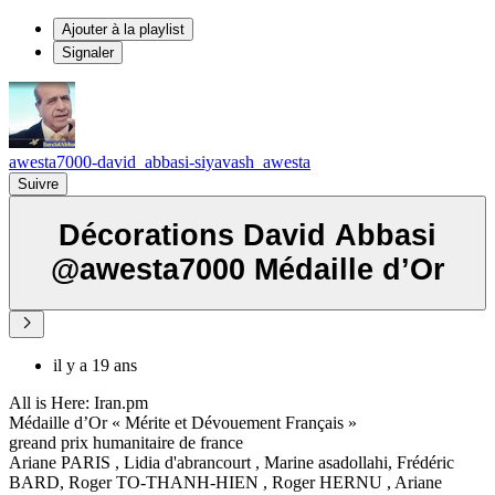
Ajouter à la playlist
Signaler
awesta7000-david_abbasi-siyavash_awesta
Suivre
Décorations David Abbasi
@awesta7000 Médaille d’Or
il y a 19 ans
All is Here: Iran.pm
Médaille d’Or « Mérite et Dévouement Français »
greand prix humanitaire de france
Ariane PARIS , Lidia d'abrancourt , Marine asadollahi, Frédéric
BARD, Roger TO-THANH-HIEN , Roger HERNU , Ariane