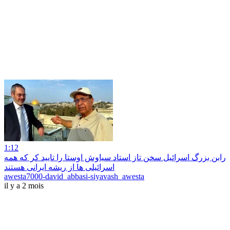
1:12
رابن بزرگ اسرائیل سخن تاز استاد سیاوش اوستا را تایید کر که همه
اسرائیلی ها از ریشه ایرانی هستند
awesta7000-david_abbasi-siyavash_awesta
il y a 2 mois