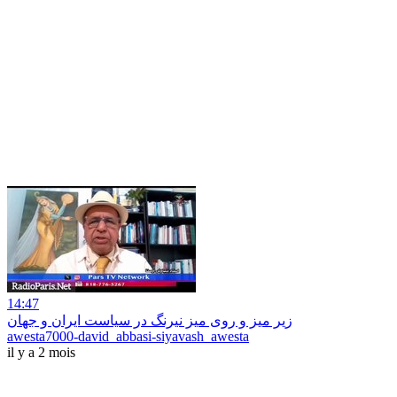
14:47
زیر میز و روی میز نیرنگ در سیاست ایران و جهان
awesta7000-david_abbasi-siyavash_awesta
il y a 2 mois