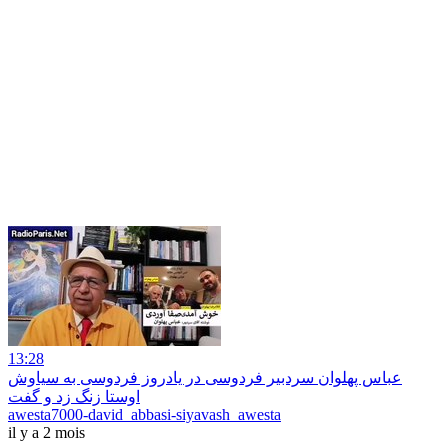
13:28
عباس پهلوان سردبیر فردوسی در یادروز فردوسی به سیاوش
اوستا زنگ زد و گفت
awesta7000-david_abbasi-siyavash_awesta
il y a 2 mois