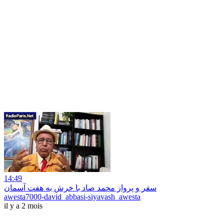
14:49
سفر و پرواز محمد صاد با خرش به هفت آسمان
awesta7000-david_abbasi-siyavash_awesta
il y a 2 mois