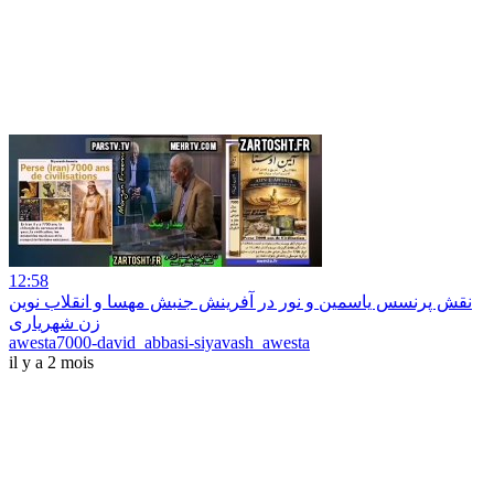
12:58
نقش پرنسس یاسمین و نور در آفرینش جنبش مهسا و انقلاب نوین
زن شهریاری
awesta7000-david_abbasi-siyavash_awesta
il y a 2 mois