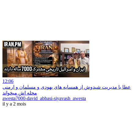
12:06
عطا با مدیریت شیدوش از همسایه های یهودی و مسلمان و ارمنی
محله اش میخواند
awesta7000-david_abbasi-siyavash_awesta
il y a 2 mois