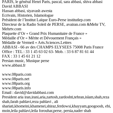
PARIS, le général Henri Paris, pascal, sara abbasi, shiva abbasi
David ABBASI
Hassan abbasi, siyavash awesta
Ecrivain, Historien, Islamologue
Président de l’Institut Laïque Euro-Perse institutlep.com
Directeur de la Radio Soleil de PERSE, avairan.com &Mehr TV,
Mehrtv.com
Plaquette d’Or « Grand Prix Humanitaire de France »
Médaille d’Or « Mérite et Dévouement Français »
Médaille de Vermeil « Arts.Sciences.Lettres
ABBASI - 66 av des CHAMPS ELYSEES 75008 Paris France
Office : TEL : 33 1 45 63 02 63- Mob. : 33 6 87 81 61 44
FAX : 33 1 45 61 21 12
Persian music, Musique perse
www.abbasi.fr
www.08paris.com
www.08paris.net
www.08paris.org
www.08paris.info
Email : david@davidabbasi.com
President aria iran,irani,aria,zartosh,zardoshti,tehran,islam,shah,reza
shah,farah pahlavi,reza pahlavi , ali
shariati,khomeini,khamenei,shiraz,ferdowsi,khayyam,googoosh, ebi,
moin,leila pahlavi,leila forouhar,perse, persia,nader shah