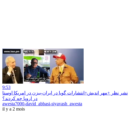
9:53
نشر نظر +مهر اندیش+انتشارات گویا در ایران-بیزن در امریکا اوستا
در اروپا چه کردند؟
awesta7000-david_abbasi-siyavash_awesta
il y a 2 mois