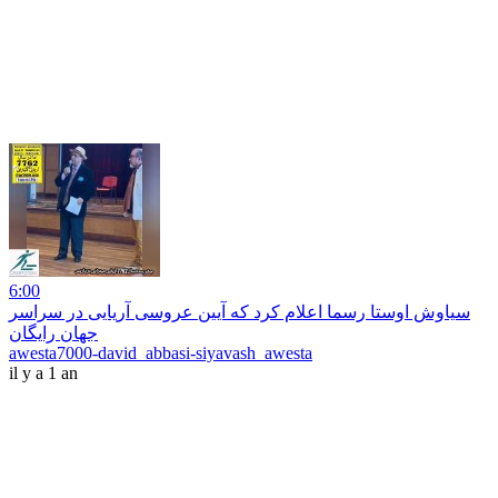
6:00
سیاوش اوستا رسما اعلام کرد که آیین عروسی آریایی در سراسر
جهان رایگان
awesta7000-david_abbasi-siyavash_awesta
il y a 1 an