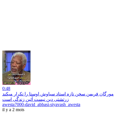
0:48
مورگان فریمن سخن تازه استاد سیاوش اوستا را تکرار میکند
زرتشتی دین نیست آئین زندگی است
awesta7000-david_abbasi-siyavash_awesta
il y a 2 mois