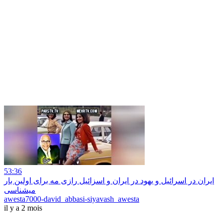
53:36
ایران در اسرائیل و یهود در ایران و اسزائیل رازی مه برای اولین بار
میشناسی
awesta7000-david_abbasi-siyavash_awesta
il y a 2 mois