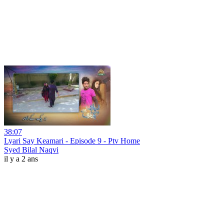
38:07
Lyari Say Keamari - Episode 9 - Ptv Home
Syed Bilal Naqvi
il y a 2 ans