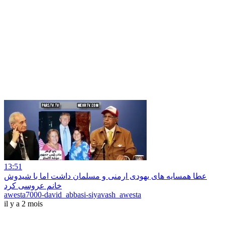
13:51
عطا همسایه های یهودی ارمنی و مسلمان داشت اما با شیدوش
خانم عروسی کرد
awesta7000-david_abbasi-siyavash_awesta
il y a 2 mois