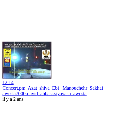
12:14
Concert.pm_Azat_shiva_Ebi_ Manouchehr_Sakhai
awesta7000-david_abbasi-siyavash_awesta
il y a 2 ans