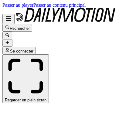
Passer au player
Passer au contenu principal
Rechercher
Se connecter
Regarder en plein écran