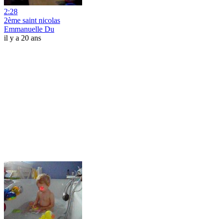
2:28
2ème saint nicolas
Emmanuelle Du
il y a 20 ans