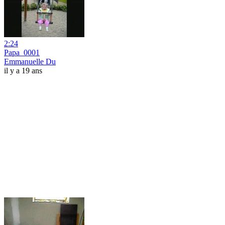
2:24
Papa_0001
Emmanuelle Du
il y a 19 ans