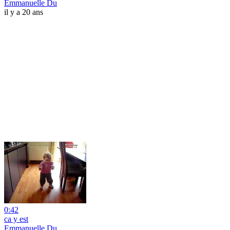
Emmanuelle Du
il y a 20 ans
0:42
ca y est
Emmanuelle Du