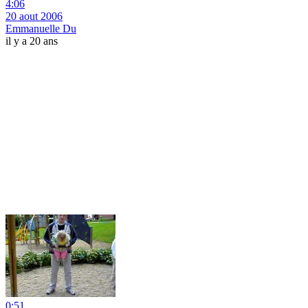
4:06
20 aout 2006
Emmanuelle Du
il y a 20 ans
0:51