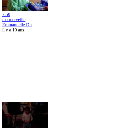
7:59
ma merveille
Emmanuelle Du
il y a 19 ans