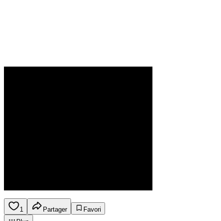
1
Partager
Favori