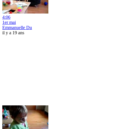
4:06
1er mai
Emmanuelle Du
il y a 19 ans