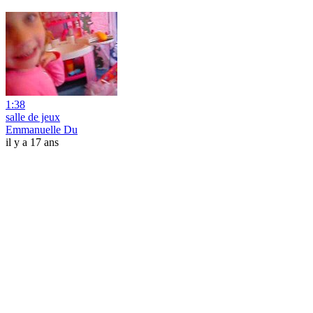
1:38
salle de jeux
Emmanuelle Du
il y a 17 ans