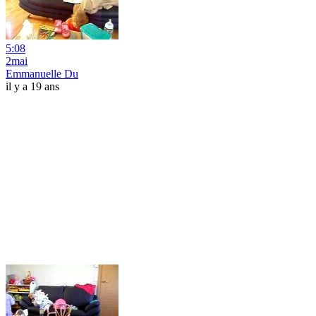
5:08
2mai
Emmanuelle Du
il y a 19 ans