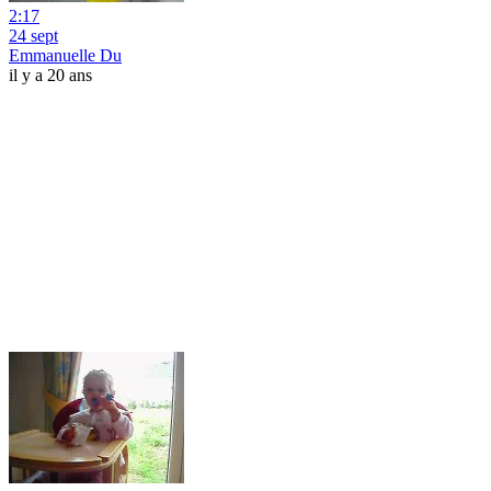
2:17
24 sept
Emmanuelle Du
il y a 20 ans