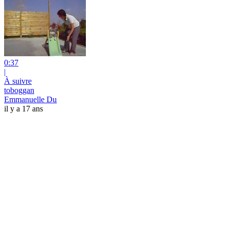
0:37
|
À suivre
toboggan
Emmanuelle Du
il y a 17 ans