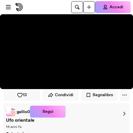
Vai al lettore
Passa al contenuto principale
Accedi
13
Condividi
Segnalibro
Segui
gallio0
Ufo orientale
19 anni fa