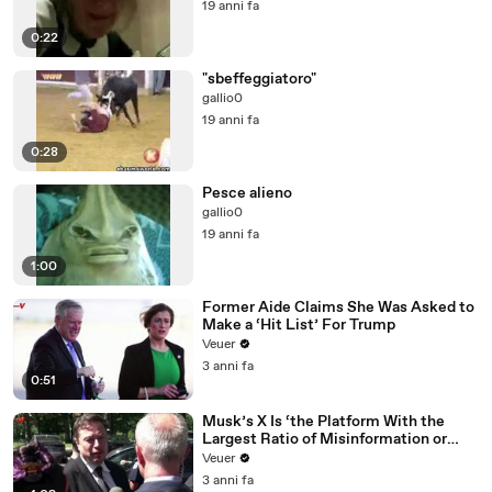
19 anni fa
0:22
"sbeffeggiatoro"
gallio0
19 anni fa
0:28
Pesce alieno
gallio0
19 anni fa
1:00
Former Aide Claims She Was Asked to
Make a ‘Hit List’ For Trump
Veuer
3 anni fa
0:51
Musk’s X Is ‘the Platform With the
Largest Ratio of Misinformation or
Disinformation’ Amongst All Social
Veuer
Media Platforms
3 anni fa