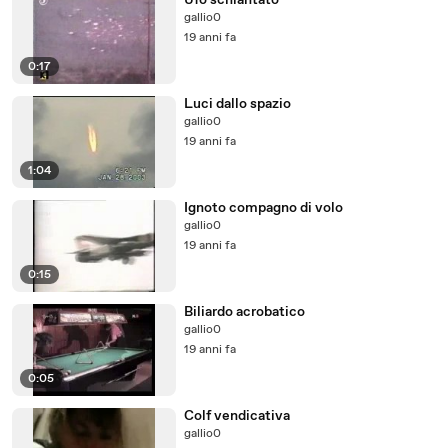
Ufo schiantato
gallio0
19 anni fa
0:17
Luci dallo spazio
gallio0
19 anni fa
1:04
Ignoto compagno di volo
gallio0
19 anni fa
0:15
Biliardo acrobatico
gallio0
19 anni fa
0:05
Colf vendicativa
gallio0