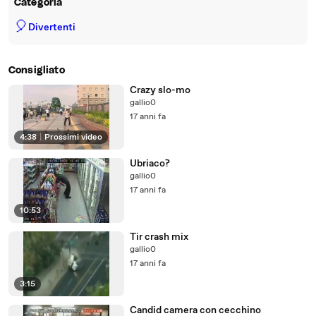
Categoria
🎈
Divertenti
Consigliato
Crazy slo-mo
gallio0
17 anni fa
4:38
|
Prossimi video
Ubriaco?
gallio0
17 anni fa
10:53
Tir crash mix
gallio0
17 anni fa
3:15
Candid camera con cecchino