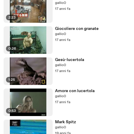
gallio0
17 anni fa
2:23
Giocoliere con granate
gallio0
17 anni fa
0:26
Gesù-lucertola
gallio0
17 anni fa
1:25
Amore con lucertola
gallio0
17 anni fa
0:53
Mark Spitz
gallio0
19 anni fa